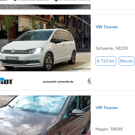
VW Touran
Schwerte, 58239
6.710 km
Benzin
VW Touran
Hagen, 58099