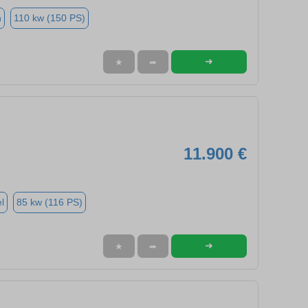
n
110 kw (150 PS)
➜
★
➦
11.900 €
l
85 kw (116 PS)
➜
★
➦