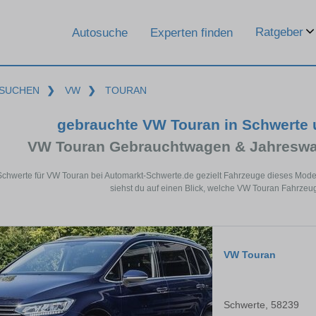
Ratgeber
Autosuche
Experten finden
SUCHEN
❯
VW
❯
TOURAN
gebrauchte VW Touran in Schwerte
VW Touran Gebrauchtwagen & Jahreswa
Schwerte für VW Touran bei Automarkt-Schwerte.de gezielt Fahrzeuge dieses Mod
siehst du auf einen Blick, welche VW Touran Fahrzeug
VW Touran
Schwerte, 58239