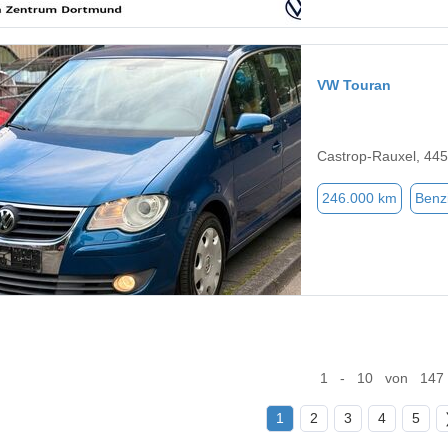
VW Touran
Castrop-Rauxel, 44
246.000 km
Benz
1 - 10 von 147
1
2
3
4
5