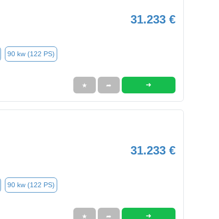
31.233 €
90 kw (122 PS)
➜
★
➦
31.233 €
90 kw (122 PS)
➜
★
➦