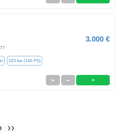
3.000 €
577
in
103 kw (140 PS)
➜
★
➦
❯
❯❯