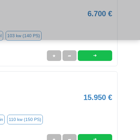
6.700 €
l
103 kw (140 PS)
➜
★
➦
15.950 €
in
110 kw (150 PS)
➜
★
➦