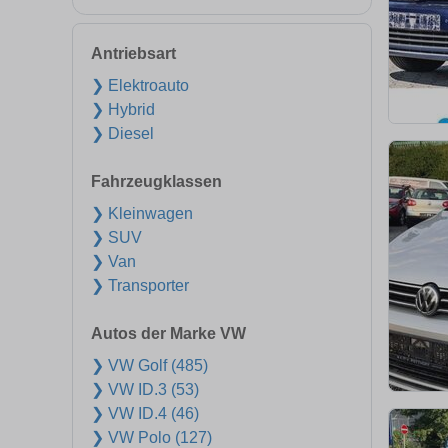
Antriebsart
❯ Elektroauto
❯ Hybrid
❯ Diesel
Fahrzeugklassen
❯ Kleinwagen
❯ SUV
❯ Van
❯ Transporter
Autos der Marke VW
❯ VW Golf (485)
❯ VW ID.3 (53)
❯ VW ID.4 (46)
❯ VW Polo (127)