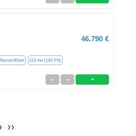
46.790 €
(Benzin/Elekt
110 kw (150 PS)
➜
★
➦
❯
❯❯