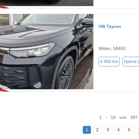
VW Tayron
Witten, 58453
4.900 km
Hybrid 
1 - 10 von 397
1
2
3
4
5