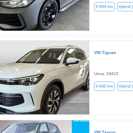
9.999 km
Hybrid 
VW Tiguan
Unna, 59423
4.000 km
Hybrid 
VW Tayron