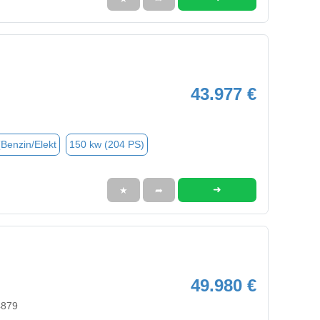
43.977 €
(Benzin/Elekt
150 kw (204 PS)
➜
★
➦
49.980 €
4879