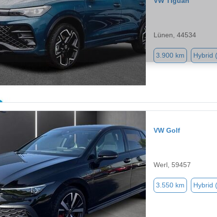
VW Tiguan
Lünen, 44534
3.900 km
Hybrid 
VW Golf
Werl, 59457
3.550 km
Hybrid 