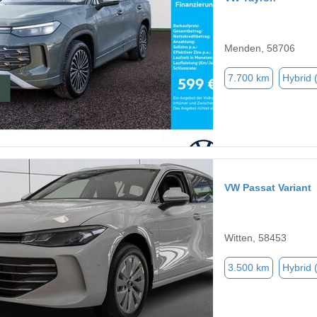
Menden, 58706
7.700 km
Hybrid 
VW Passat Variant
Witten, 58453
3.500 km
Hybrid 