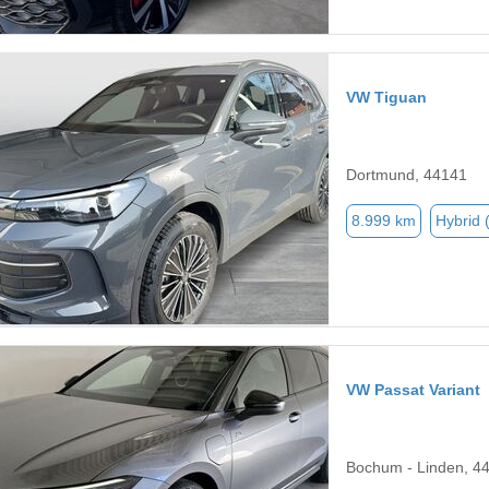
VW Tiguan
Dortmund, 44141
8.999 km
Hybrid 
VW Passat Variant
Bochum - Linden, 4