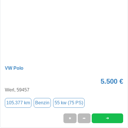
VW Polo
5.500 €
Werl, 59457
105.377 km
Benzin
55 kw (75 PS)
➜
★
➦