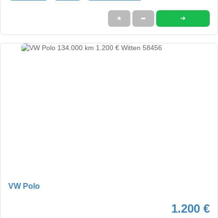
➜
★
➦
VW Polo
1.200 €