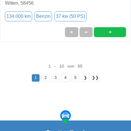
Witten, 58456
134.000 km
Benzin
37 kw (50 PS)
➜
★
➦
1 - 10 von 65
1
2
3
4
5
❯
❯❯