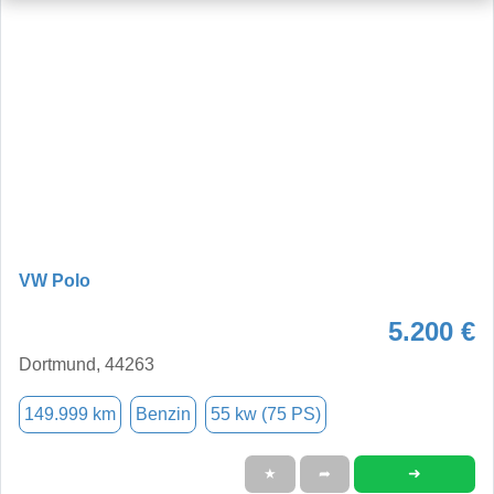
VW Polo
5.200 €
Dortmund, 44263
149.999 km
Benzin
55 kw (75 PS)
➜
★
➦