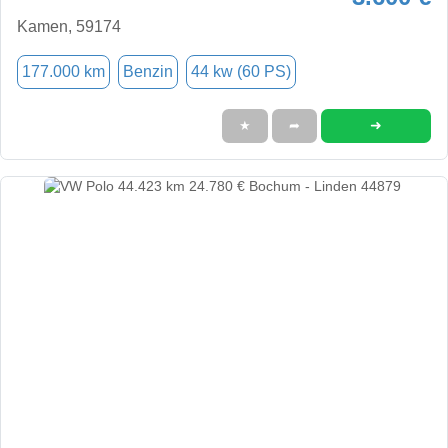
Kamen, 59174
177.000 km
Benzin
44 kw (60 PS)
➜
★
➦