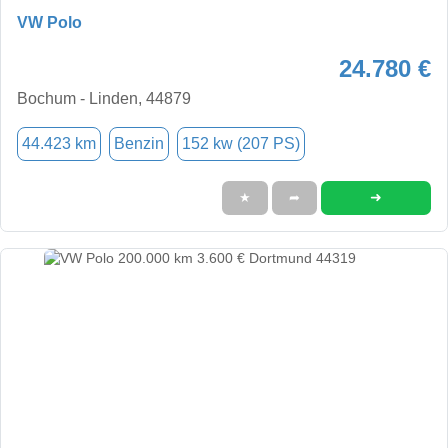
VW Polo
24.780 €
Bochum - Linden, 44879
44.423 km
Benzin
152 kw (207 PS)
➜
★
➦