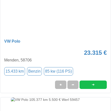
VW Polo
23.315 €
Menden, 58706
15.433 km
Benzin
85 kw (116 PS)
➜
★
➦