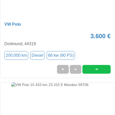
VW Polo
3.600 €
Dortmund, 44319
200.000 km
Diesel
66 kw (90 PS)
➜
★
➦