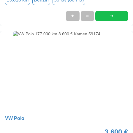
➜
★
➦
VW Polo
3.600 €