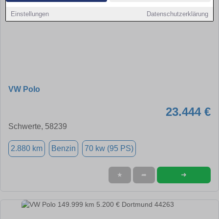
Einstellungen
Datenschutzerklärung
VW Polo
23.444 €
Schwerte, 58239
2.880 km
Benzin
70 kw (95 PS)
➜
★
➦