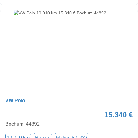
VW Polo
15.340 €
Bochum, 44892
19.010 km
Benzin
59 kw (80 PS)