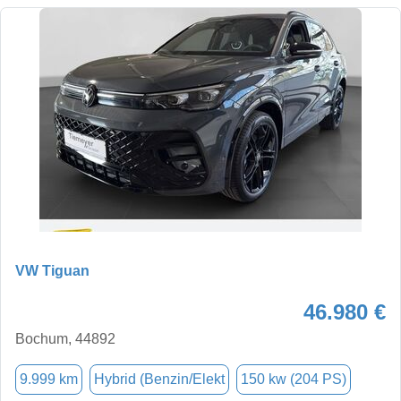
VW Tiguan
46.980 €
Bochum, 44892
9.999 km
Hybrid (Benzin/Elekt
150 kw (204 PS)