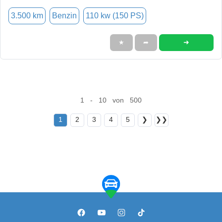
3.500 km
Benzin
110 kw (150 PS)
➜
★
➦
1 - 10 von 500
1
2
3
4
5
❯
❯❯