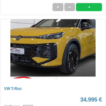
➜
★
➦
VW T-Roc
34.995 €