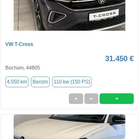
VW T-Cross
31.450 €
Bochum, 44805
4.550 km
Benzin
110 kw (150 PS)
➜
★
➦