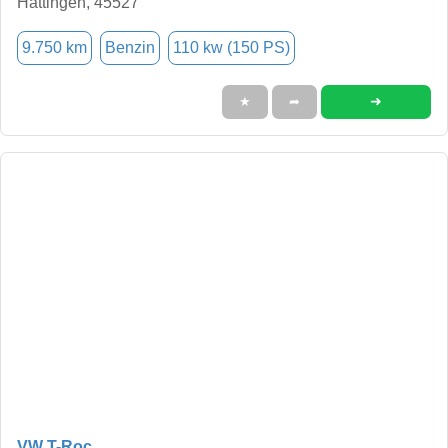
Hattingen, 45527
9.750 km
Benzin
110 kw (150 PS)
➜
★
➦
VW T-Roc