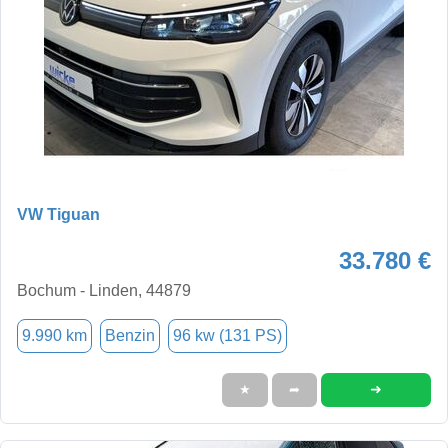
VW Tiguan
33.780 €
Bochum - Linden, 44879
9.990 km
Benzin
96 kw (131 PS)
➜
★
➦