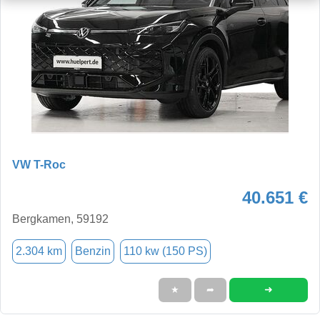
VW T-Roc
40.651 €
Bergkamen, 59192
2.304 km
Benzin
110 kw (150 PS)
➜
★
➦