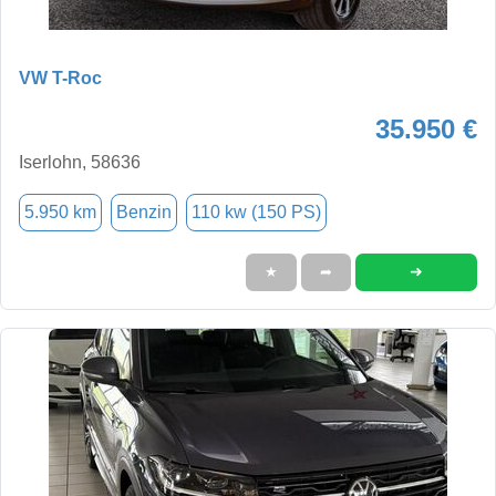
VW T-Roc
35.950 €
Iserlohn, 58636
5.950 km
Benzin
110 kw (150 PS)
➜
★
➦