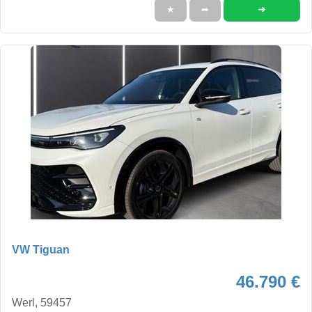
➜
★
➦
VW Tiguan
46.790 €
Werl, 59457