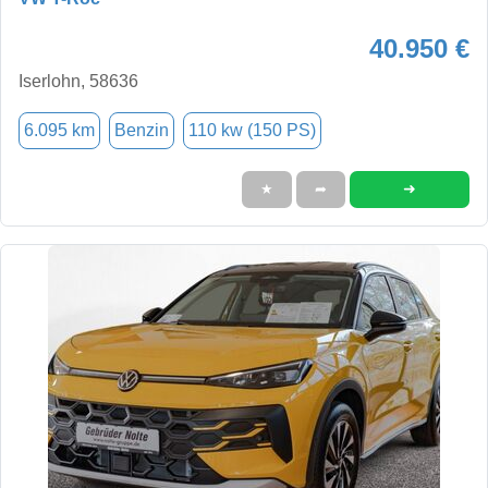
40.950 €
Iserlohn, 58636
6.095 km
Benzin
110 kw (150 PS)
➜
★
➦