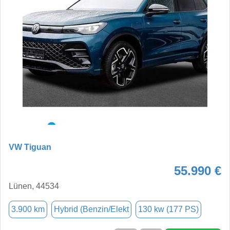
VW Tiguan
55.990 €
Lünen, 44534
3.900 km
Hybrid (Benzin/Elekt
130 kw (177 PS)