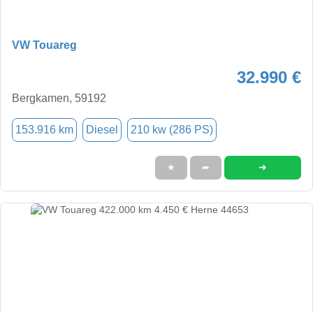
VW Touareg
32.990 €
Bergkamen, 59192
153.916 km
Diesel
210 kw (286 PS)
➜
★
➦