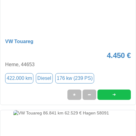
VW Touareg
4.450 €
Herne, 44653
422.000 km
Diesel
176 kw (239 PS)
➜
★
➦