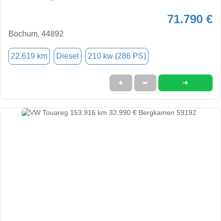
71.790 €
Bochum, 44892
22.619 km
Diesel
210 kw (286 PS)
➜
★
➦