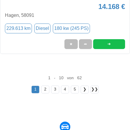
14.168 €
Hagen, 58091
229.613 km
Diesel
180 kw (245 PS)
➜
★
➦
1 - 10 von 62
1
2
3
4
5
❯
❯❯