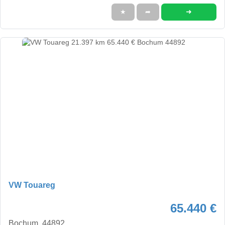
➜
★
➦
VW Touareg
65.440 €
Bochum, 44892