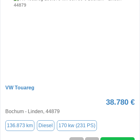
VW Touareg
38.780 €
Bochum - Linden, 44879
136.873 km
Diesel
170 kw (231 PS)