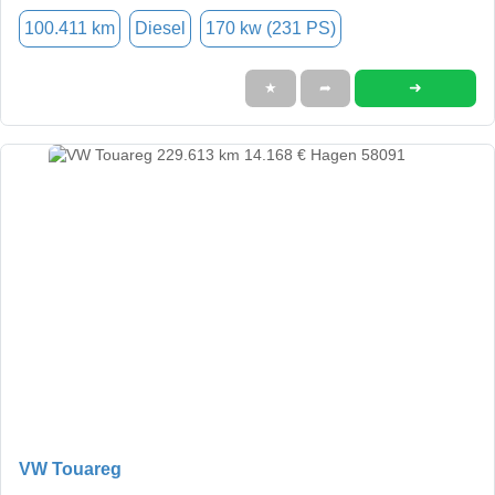
100.411 km
Diesel
170 kw (231 PS)
➜
★
➦
VW Touareg