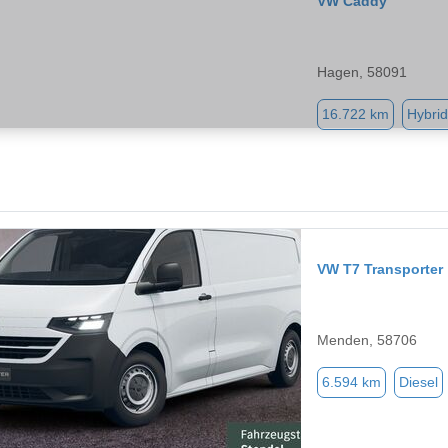
VW Caddy
Hagen, 58091
16.722 km
Hybrid
VW T7 Transporter
Menden, 58706
6.594 km
Diesel