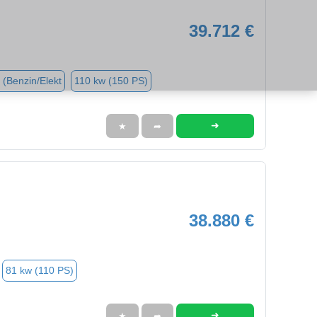
39.712 €
 (Benzin/Elekt
110 kw (150 PS)
➜
★
➦
38.880 €
81 kw (110 PS)
➜
★
➦