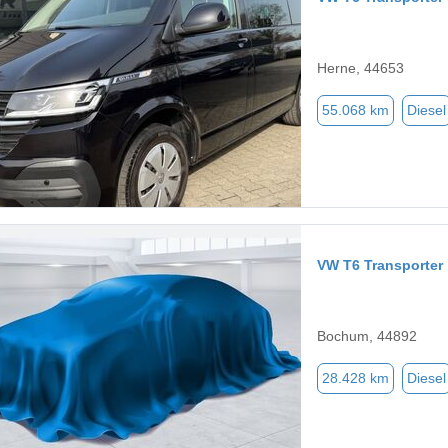
Herne, 44653
55.068 km
Diesel
VW T6 Transporter
Bochum, 44892
28.428 km
Diesel