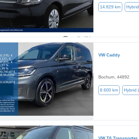
14.829 km
Hybrid
VW Caddy
Bochum, 44892
8.600 km
Hybrid 
VW T6 Transporter