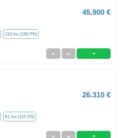
45.900 €
110 kw (150 PS)
➜
★
➦
26.310 €
81 kw (110 PS)
➜
★
➦