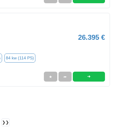
26.395 €
n
84 kw (114 PS)
➜
★
➦
❯❯