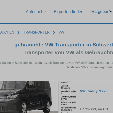
Ratgeber
Autosuche
Experten finden
SUCHEN
❯
TRANSPORTER
❯
VW
gebrauchte VW Transporter in Schwer
Transporter von VW als Gebrauch
W-Suche in Schwerte findest du gezielt Transporter von VW als Gebrauchtwagen od
Herstellers VW aus dem regionale
VW Caddy Maxi
Dortmund, 44379