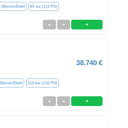
 (Benzin/Elekt
85 kw (116 PS)
➜
★
➦
38.740 €
(Benzin/Elekt
110 kw (150 PS)
➜
★
➦