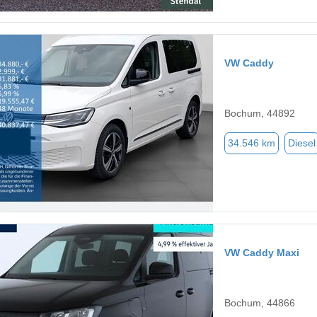
VW Caddy
Bochum, 44892
34.546 km
Diesel
VW Caddy Maxi
Bochum, 44866