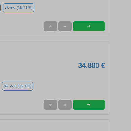
75 kw (102 PS)
➜
★
➦
34.880 €
85 kw (116 PS)
➜
★
➦