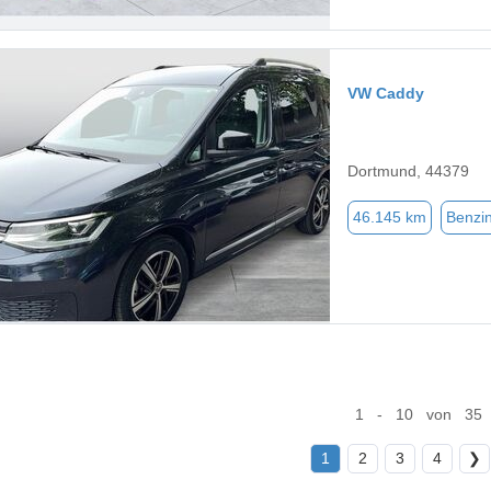
VW Caddy
Dortmund, 44379
46.145 km
Benzi
1 - 10 von 35
1
2
3
4
❯