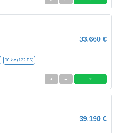
33.660 €
90 kw (122 PS)
➜
★
➦
39.190 €