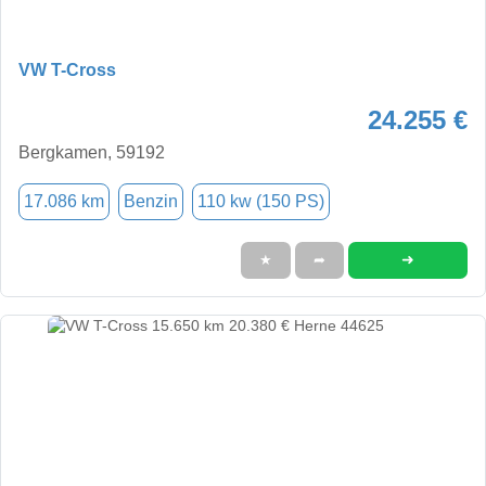
VW T-Cross
24.255 €
Bergkamen, 59192
17.086 km
Benzin
110 kw (150 PS)
➜
★
➦