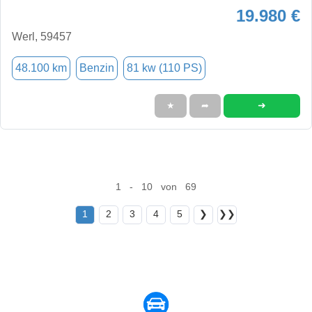
19.980 €
Werl, 59457
48.100 km
Benzin
81 kw (110 PS)
➜
★
➦
1 - 10 von 69
1
2
3
4
5
❯
❯❯