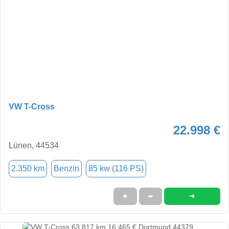
VW T-Cross
22.998 €
Lünen, 44534
2.350 km
Benzin
85 kw (116 PS)
➜
★
➦