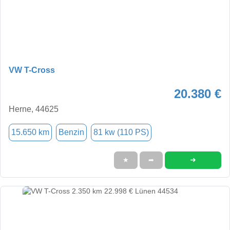
VW T-Cross
20.380 €
Herne, 44625
15.650 km
Benzin
81 kw (110 PS)
➜
★
➦