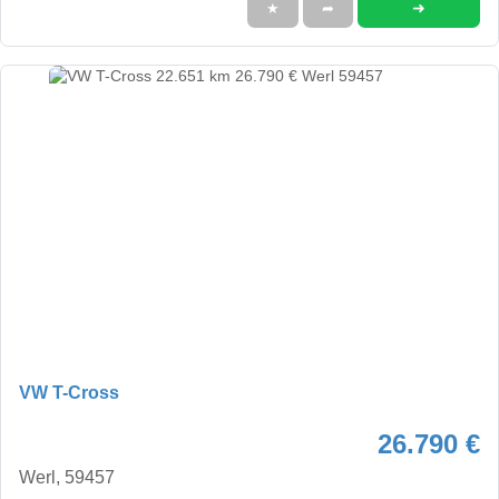
➜
★
➦
VW T-Cross
26.790 €
Werl, 59457