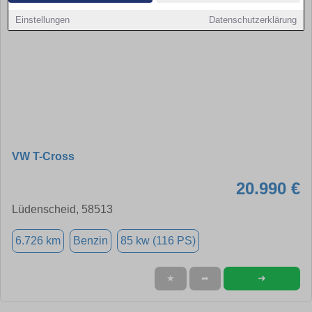
Einstellungen
Datenschutzerklärung
VW T-Cross
20.990 €
Lüdenscheid, 58513
6.726 km
Benzin
85 kw (116 PS)
➜
★
➦