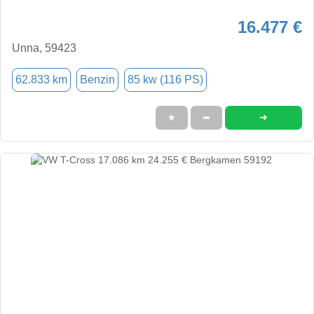
16.477 €
Unna, 59423
62.833 km
Benzin
85 kw (116 PS)
➜
★
➦