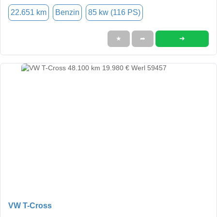
22.651 km
Benzin
85 kw (116 PS)
➜
★
➦
VW T-Cross