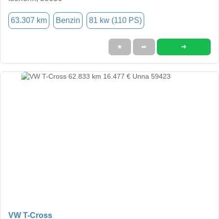
63.307 km
Benzin
81 kw (110 PS)
➜
★
➦
VW T-Cross