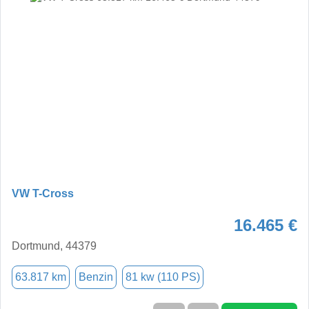
VW T-Cross
16.465 €
Dortmund, 44379
63.817 km
Benzin
81 kw (110 PS)