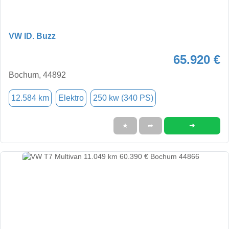
VW ID. Buzz
65.920 €
Bochum, 44892
12.584 km
Elektro
250 kw (340 PS)
➜
★
➦