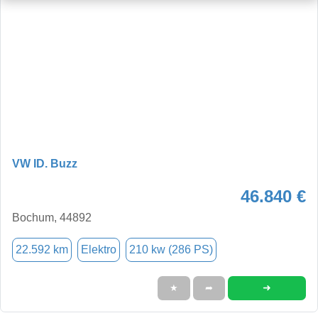
VW ID. Buzz
46.840 €
Bochum, 44892
22.592 km
Elektro
210 kw (286 PS)
➜
★
➦