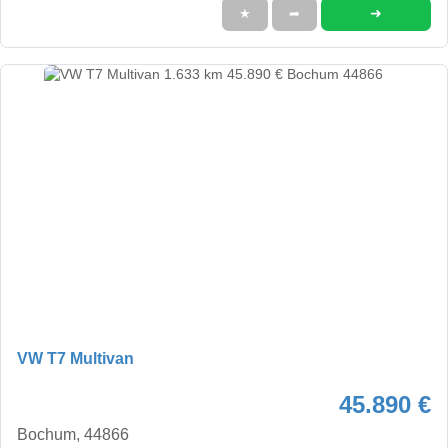
➜
★
➦
VW T7 Multivan
45.890 €
Bochum, 44866