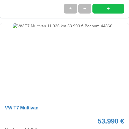
➜
★
➦
VW T7 Multivan
53.990 €