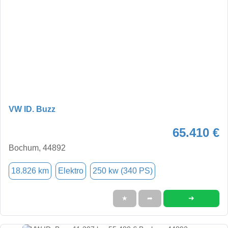
VW ID. Buzz
65.410 €
Bochum, 44892
18.826 km
Elektro
250 kw (340 PS)
➜
★
➦