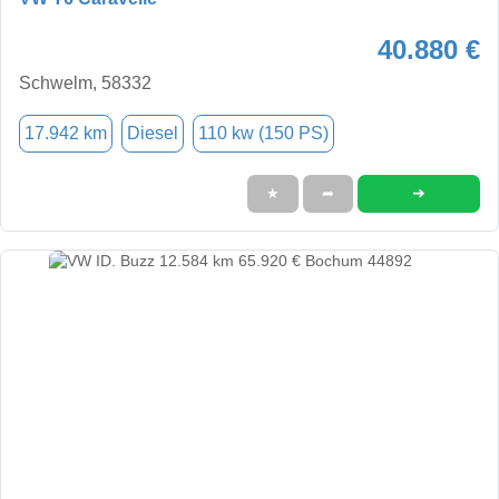
40.880 €
Schwelm, 58332
17.942 km
Diesel
110 kw (150 PS)
➜
★
➦