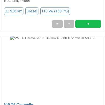
Bochum, 44866
11.926 km
Diesel
110 kw (150 PS)
➜
★
➦
VW T6 Caravelle