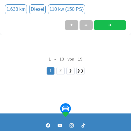
1.633 km
Diesel
110 kw (150 PS)
➜
★
➦
1 - 10 von 19
1
2
❯
❯❯