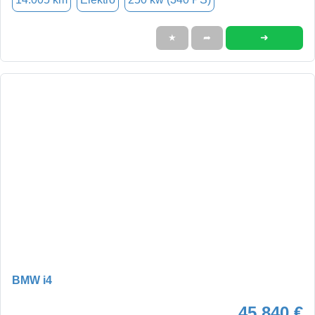
➜
★
➦
BMW i4
45.840 €