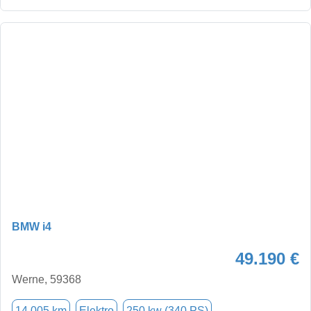
BMW i4
49.190 €
Werne, 59368
14.005 km
Elektro
250 kw (340 PS)