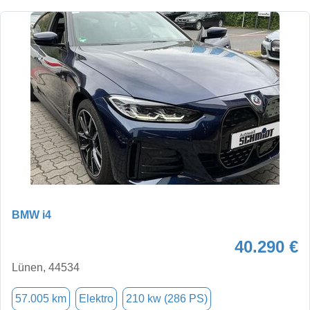
BMW i4
40.290 €
Lünen, 44534
57.005 km
Elektro
210 kw (286 PS)