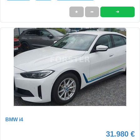
➜
★
➦
BMW i4
31.980 €