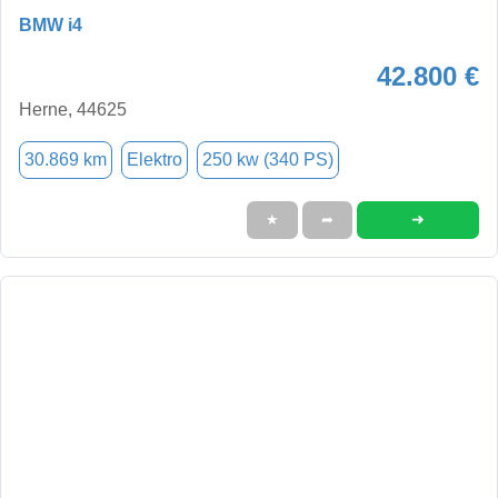
BMW i4
42.800 €
Herne, 44625
30.869 km
Elektro
250 kw (340 PS)
➜
★
➦