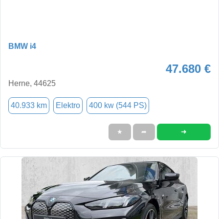
BMW i4
47.680 €
Herne, 44625
40.933 km
Elektro
400 kw (544 PS)
➜
★
➦