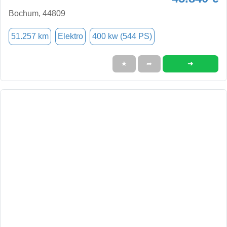
Bochum, 44809
51.257 km
Elektro
400 kw (544 PS)
➜
★
➦