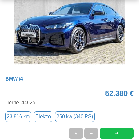
BMW i4
52.380 €
Herne, 44625
23.816 km
Elektro
250 kw (340 PS)
➜
★
➦