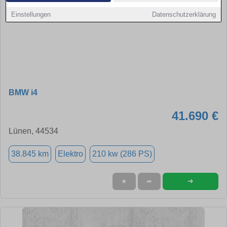
Einstellungen
Datenschutzerklärung
BMW i4
41.690 €
Lünen, 44534
38.845 km
Elektro
210 kw (286 PS)
➜
★
➦