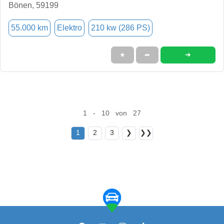
Bönen, 59199
55.000 km
Elektro
210 kw (286 PS)
➜
★
➦
1 - 10 von 27
1
2
3
❯
❯❯