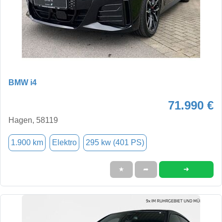
BMW i4
71.990 €
Hagen, 58119
1.900 km
Elektro
295 kw (401 PS)
➜
★
➦