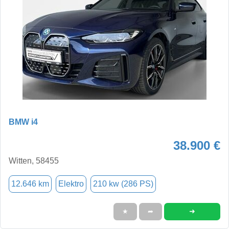
BMW i4
38.900 €
Witten, 58455
12.646 km
Elektro
210 kw (286 PS)
➜
★
➦