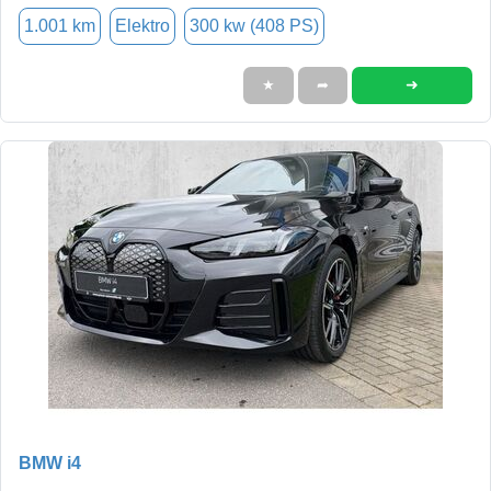
1.001 km
Elektro
300 kw (408 PS)
➜
★
➦
BMW i4