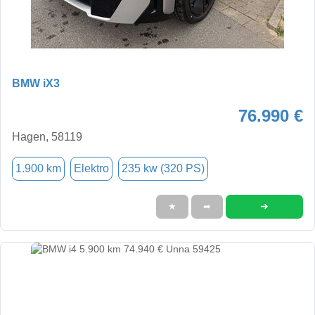
BMW iX3
76.990 €
Hagen, 58119
1.900 km
Elektro
235 kw (320 PS)
➜
★
➦