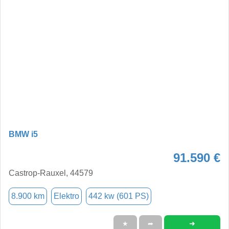
BMW i5
91.590 €
Castrop-Rauxel, 44579
8.900 km
Elektro
442 kw (601 PS)
➜
★
➦