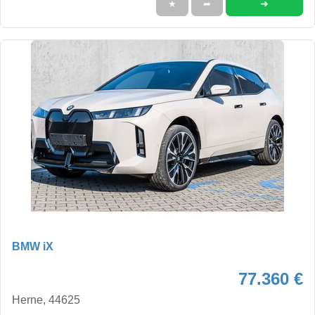
➜
★
➦
BMW iX
77.360 €
Herne, 44625