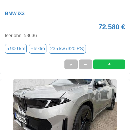
BMW iX3
72.580 €
Iserlohn, 58636
5.900 km
Elektro
235 kw (320 PS)
➜
★
➦