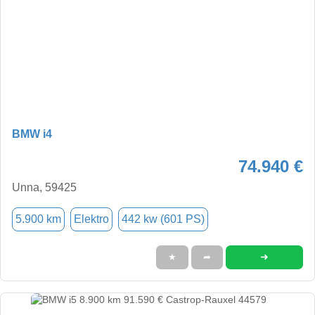
BMW i4
74.940 €
Unna, 59425
5.900 km
Elektro
442 kw (601 PS)
➜
★
➦