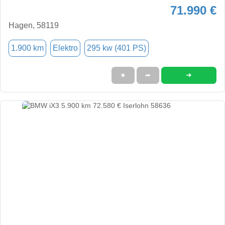
71.990 €
Hagen, 58119
1.900 km
Elektro
295 kw (401 PS)
➜
★
➦