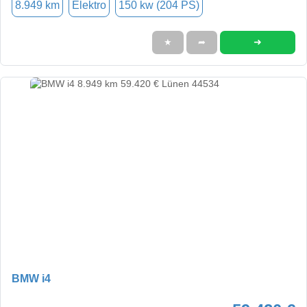
8.949 km
Elektro
150 kw (204 PS)
➜
★
➦
BMW i4