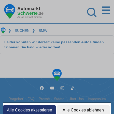
☰
Automarkt
Schwerte
.de
Autos einfach finden
❯
SUCHEN
❯
BMW
Leider konnten wir derzeit keine passenden Autos finden.
Schauen Sie bald wieder vorbei!
Ratgeber
FAQ
Presse
Städte
Über Uns
Impressum
Datenschutz
Cookies
Alle Cookies akzeptieren
Alle Cookies ablehnen