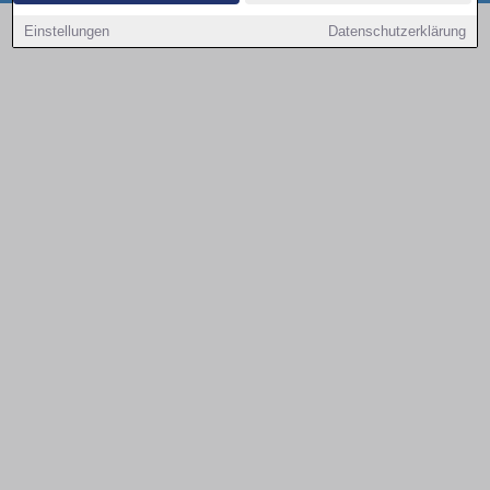
Copyright © 2000 - 2026 | 1A Infosysteme GmbH | Content by: 1a-sites-autos
Einstellungen
Datenschutzerklärung
08.08.2026