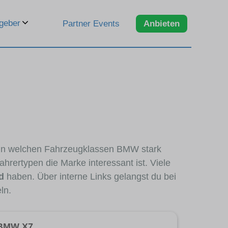
geber
Partner Events
Anbieten
, in welchen Fahrzeugklassen BMW stark
hrertypen die Marke interessant ist. Viele
d
haben. Über interne Links gelangst du bei
ln.
BMW X7