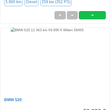
5.900 km
Diesel
259 kw (352 PS)
➜
★
➦
BMW 520