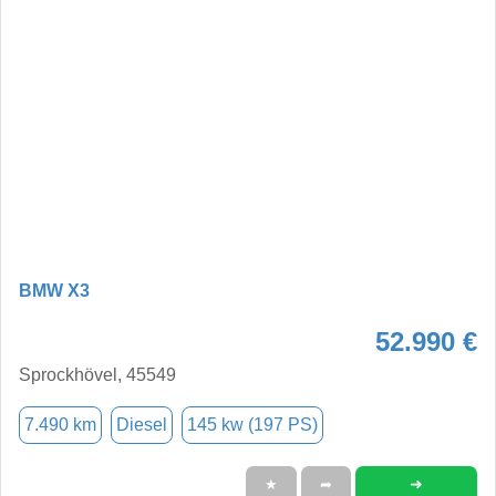
BMW X3
52.990 €
Sprockhövel, 45549
7.490 km
Diesel
145 kw (197 PS)
➜
★
➦