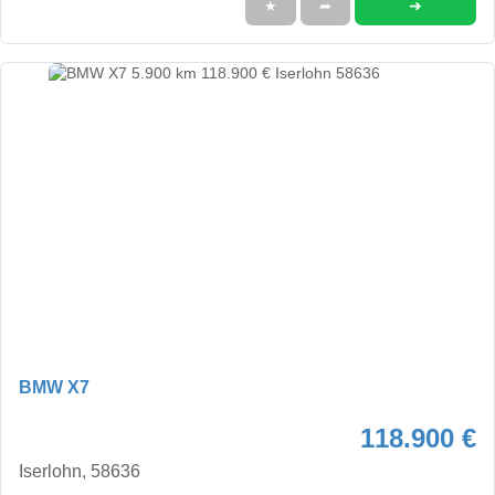
➜
★
➦
BMW X7
118.900 €
Iserlohn, 58636