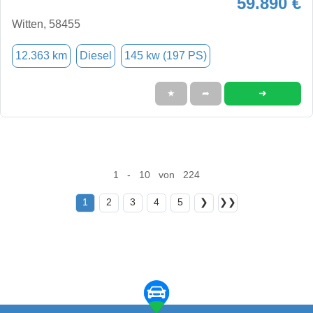
59.890 €
Witten, 58455
12.363 km
Diesel
145 kw (197 PS)
➜
★
➦
1 - 10 von 224
1
2
3
4
5
❯
❯❯