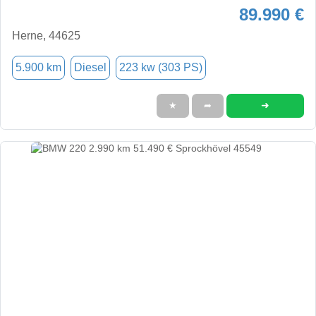
89.990 €
Herne, 44625
5.900 km
Diesel
223 kw (303 PS)
➜
★
➦