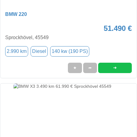
BMW 220
51.490 €
Sprockhövel, 45549
2.990 km
Diesel
140 kw (190 PS)
➜
★
➦