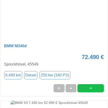
BMW M340d
72.490 €
Sprockhövel, 45549
6.490 km
Diesel
250 kw (340 PS)
➜
★
➦