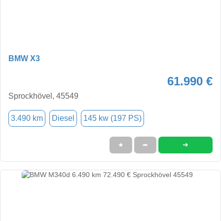
BMW X3
61.990 €
Sprockhövel, 45549
3.490 km
Diesel
145 kw (197 PS)
➜
★
➦