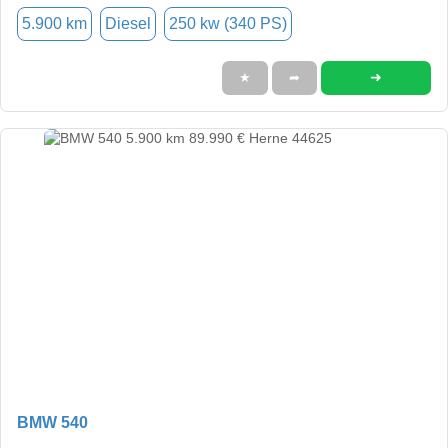
5.900 km
Diesel
250 kw (340 PS)
➜
★
➦
BMW 540