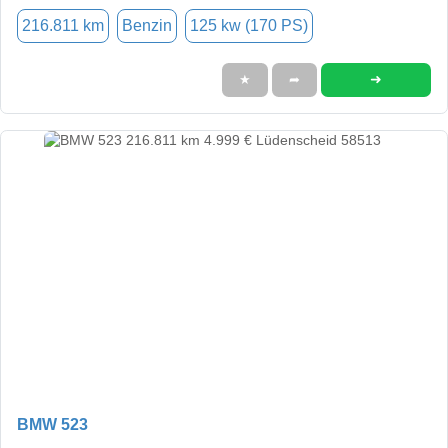
216.811 km
Benzin
125 kw (170 PS)
➜
★
➦
BMW 523