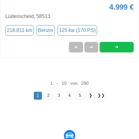
4.999 €
Lüdenscheid, 58513
216.811 km
Benzin
125 kw (170 PS)
➜
★
➦
1 - 10 von 290
1
2
3
4
5
❯
❯❯