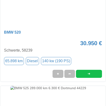
BMW 520
30.950 €
Schwerte, 58239
65.898 km
Diesel
140 kw (190 PS)
➜
★
➦