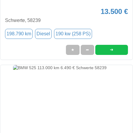
13.500 €
Schwerte, 58239
198.790 km
Diesel
190 kw (258 PS)
➜
★
➦