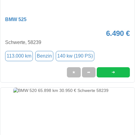
BMW 525
6.490 €
Schwerte, 58239
113.000 km
Benzin
140 kw (190 PS)
➜
★
➦