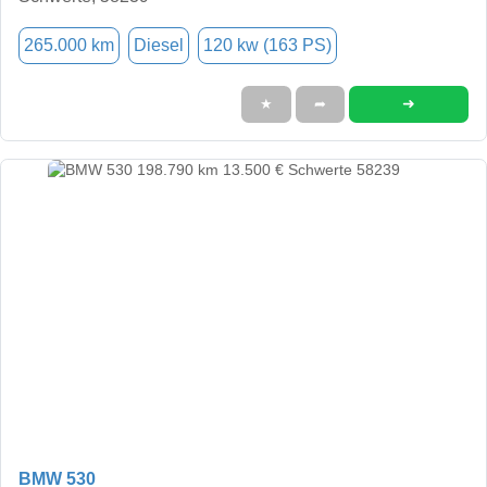
265.000 km
Diesel
120 kw (163 PS)
➜
★
➦
BMW 530