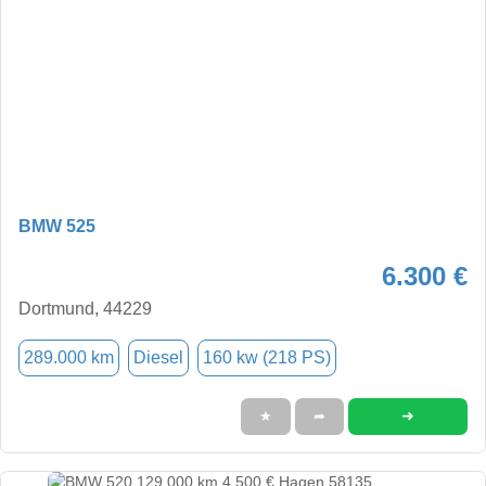
BMW 525
6.300 €
Dortmund, 44229
289.000 km
Diesel
160 kw (218 PS)
➜
★
➦