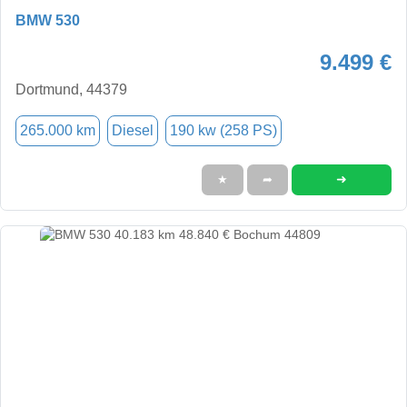
BMW 530
9.499 €
Dortmund, 44379
265.000 km
Diesel
190 kw (258 PS)
➜
★
➦