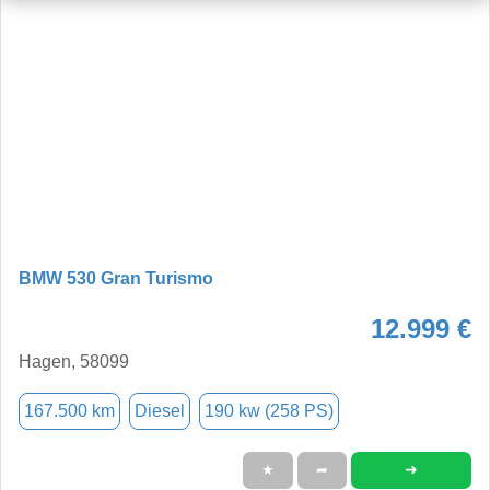
BMW 530 Gran Turismo
12.999 €
Hagen, 58099
167.500 km
Diesel
190 kw (258 PS)
➜
★
➦