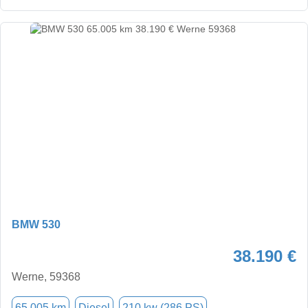
BMW 530
38.190 €
Werne, 59368
65.005 km
Diesel
210 kw (286 PS)