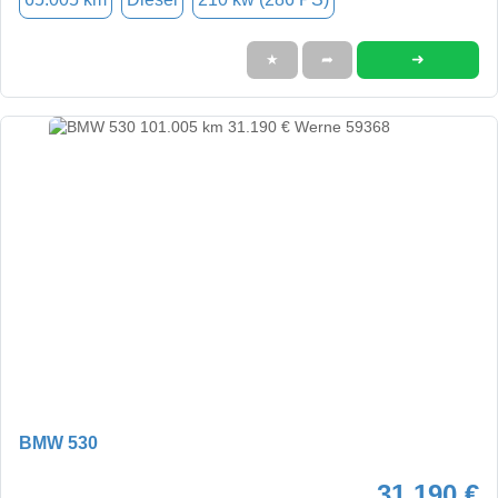
➜
★
➦
BMW 530
31.190 €