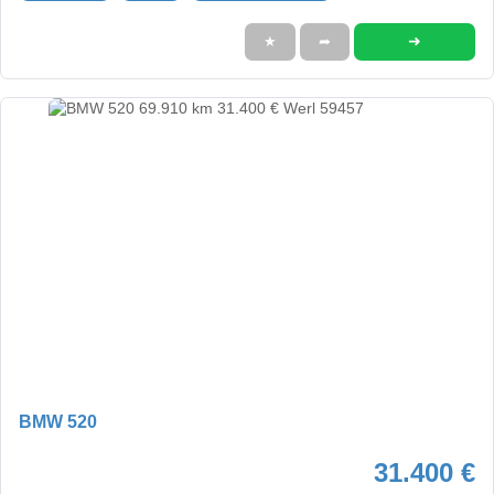
➜
★
➦
BMW 520
31.400 €