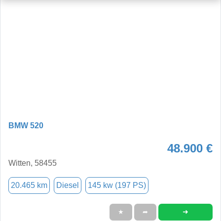
BMW 520
48.900 €
Witten, 58455
20.465 km
Diesel
145 kw (197 PS)
➜
★
➦