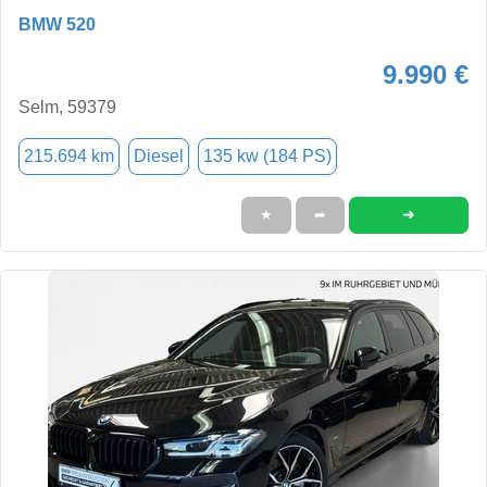
BMW 520
9.990 €
Selm, 59379
215.694 km
Diesel
135 kw (184 PS)
➜
★
➦