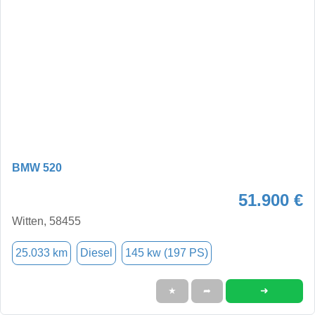
BMW 520
51.900 €
Witten, 58455
25.033 km
Diesel
145 kw (197 PS)
➜
★
➦