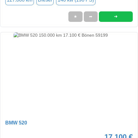
➜
★
➦
BMW 520
17.100 €