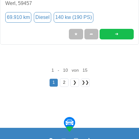
Werl, 59457
69.910 km
Diesel
140 kw (190 PS)
➜
★
➦
1 - 10 von 15
1
2
❯
❯❯