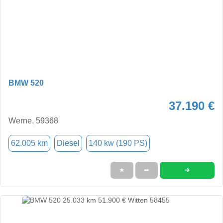
BMW 520
37.190 €
Werne, 59368
62.005 km
Diesel
140 kw (190 PS)
➜
★
➦