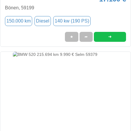
Bönen, 59199
150.000 km
Diesel
140 kw (190 PS)
➜
★
➦