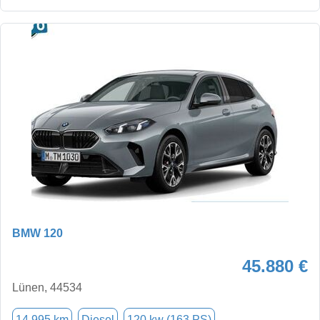
BMW 120
45.880 €
Lünen, 44534
14.995 km
Diesel
120 kw (163 PS)