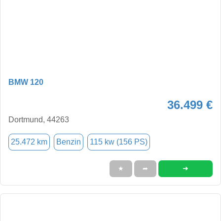
BMW 120
36.499 €
Dortmund, 44263
25.472 km
Benzin
115 kw (156 PS)
➜
★
➦