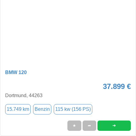
BMW 120
37.899 €
Dortmund, 44263
15.749 km
Benzin
115 kw (156 PS)
➜
★
➦