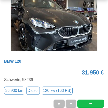
BMW 120
31.950 €
Schwerte, 58239
36.930 km
Diesel
120 kw (163 PS)
➜
★
➦