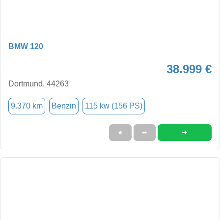
BMW 120
38.999 €
Dortmund, 44263
9.370 km
Benzin
115 kw (156 PS)
➜
★
➦