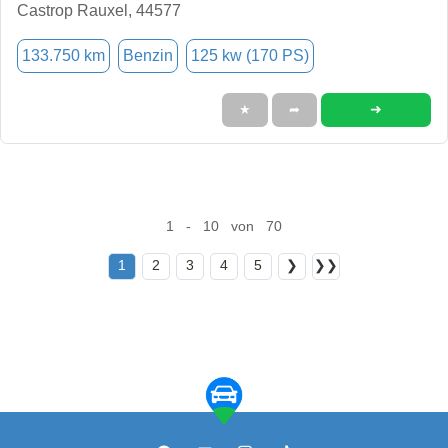
Castrop Rauxel, 44577
133.750 km
Benzin
125 kw (170 PS)
➜
★
➦
1 - 10 von 70
1
2
3
4
5
❯
❯❯