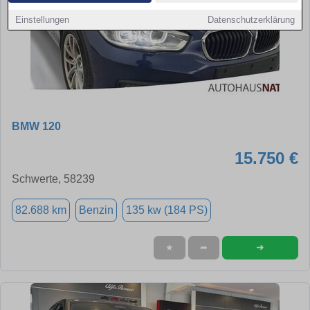
Einstellungen
Datenschutzerklärung
BMW 120
15.750 €
Schwerte, 58239
82.688 km
Benzin
135 kw (184 PS)
➜
★
➦