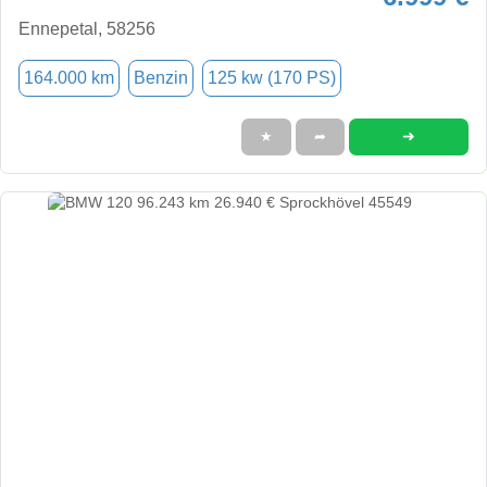
Ennepetal, 58256
164.000 km
Benzin
125 kw (170 PS)
➜
★
➦