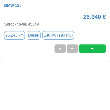
BMW 120
26.940 €
Sprockhövel, 45549
96.243 km
Diesel
140 kw (190 PS)
➜
★
➦