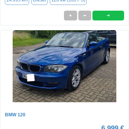
➜
★
➦
BMW 120
6.999 €