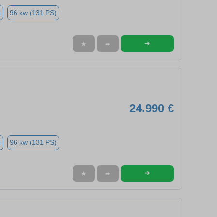
n
96 kw (131 PS)
➜
★
➦
24.990 €
n
96 kw (131 PS)
➜
★
➦