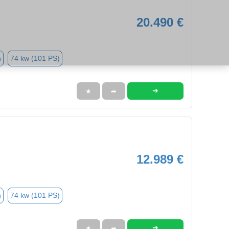
20.490 €
n
74 kw (101 PS)
➜
★
➦
12.989 €
n
74 kw (101 PS)
➜
★
➦