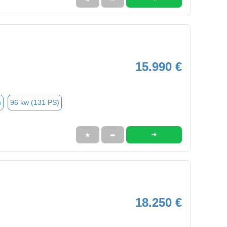
15.990 €
n
96 kw (131 PS)
➜
★
➦
18.250 €