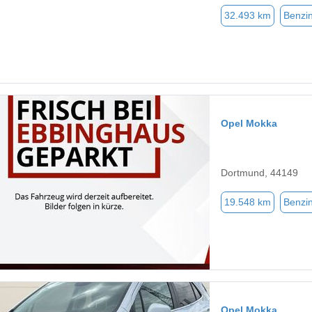
32.493 km
Benzi
Opel Mokka
Dortmund, 44149
19.548 km
Benzi
Opel Mokka