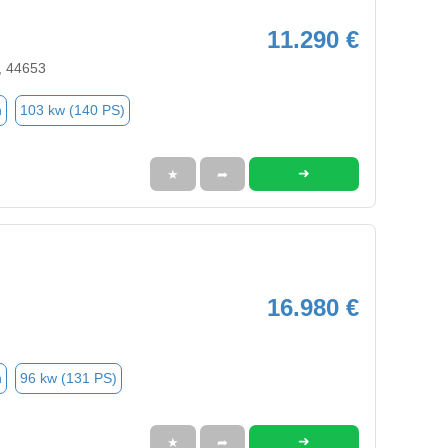
11.290 €
, 44653
n
103 kw (140 PS)
➜
★
➦
16.980 €
n
96 kw (131 PS)
➜
★
➦