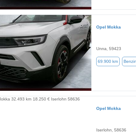
Opel Mokka
Unna, 59423
69.900 km
Benzi
Opel Mokka
Iserlohn, 58636