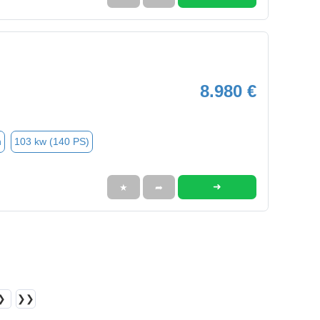
8.980 €
n
103 kw (140 PS)
➜
★
➦
❯
❯❯