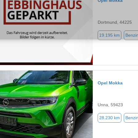
Opel Mokka
Dortmund, 44225
19.195 km
Benzi
Opel Mokka
Unna, 59423
28.230 km
Benzi