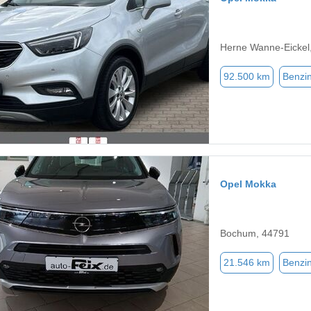
Herne Wanne-Eickel
92.500 km
Benzi
Opel Mokka
Bochum, 44791
21.546 km
Benzi