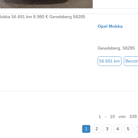
Opel Mokka
Gevelsberg, 58285
56.691 km
Benzi
1 - 10 von 339
1
2
3
4
5