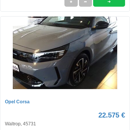
➜
★
➦
Opel Corsa
22.575 €
Waltrop, 45731