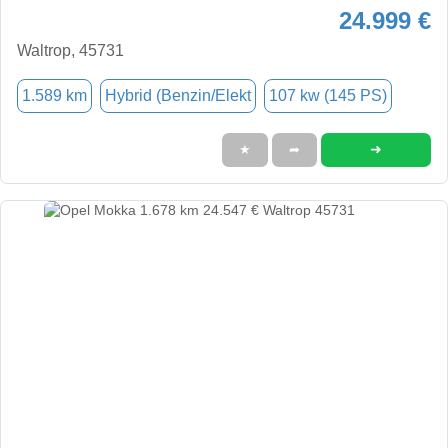
24.999 €
Waltrop, 45731
1.589 km
Hybrid (Benzin/Elekt
107 kw (145 PS)
➜
★
➦