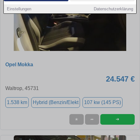
Einstellungen
Datenschutzerklärung
Opel Mokka
24.547 €
Waltrop, 45731
1.538 km
Hybrid (Benzin/Elekt
107 kw (145 PS)
➜
★
➦