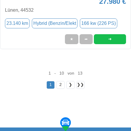
27.980 €
Lünen, 44532
23.140 km
Hybrid (Benzin/Elekt
166 kw (226 PS)
➜
★
➦
1 - 10 von 13
1
2
❯
❯❯