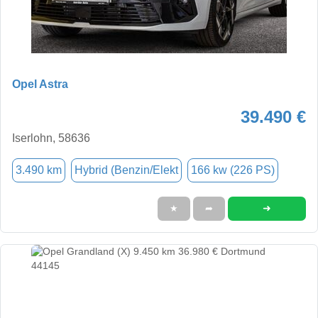
Opel Astra
39.490 €
Iserlohn, 58636
3.490 km
Hybrid (Benzin/Elekt
166 kw (226 PS)
➜
★
➦