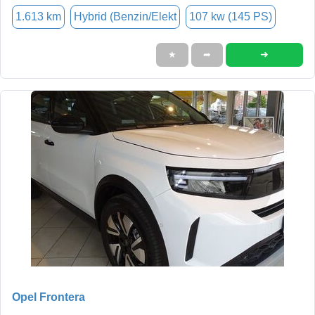
1.613 km
Hybrid (Benzin/Elekt
107 kw (145 PS)
➜
★
➦
Opel Frontera