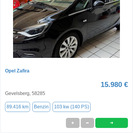
Opel Zafira
15.980 €
Gevelsberg, 58285
89.416 km
Benzin
103 kw (140 PS)
➜
★
➦