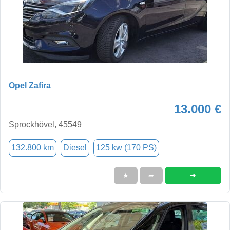
Opel Zafira
13.000 €
Sprockhövel, 45549
132.800 km
Diesel
125 kw (170 PS)
➜
★
➦