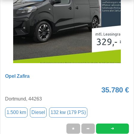
Opel Zafira
35.780 €
Dortmund, 44263
1.500 km
Diesel
132 kw (179 PS)
➜
★
➦