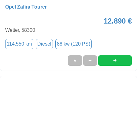
Opel Zafira Tourer
12.890 €
Wetter, 58300
114.550 km
Diesel
88 kw (120 PS)
➜
★
➦