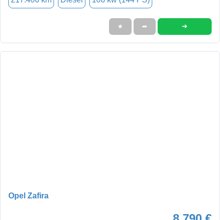
➜
★
➦
Opel Zafira
8.790 €