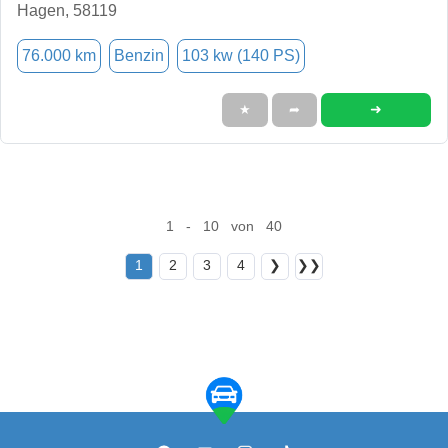
Hagen, 58119
76.000 km
Benzin
103 kw (140 PS)
➜
★
➦
1 - 10 von 40
1
2
3
4
❯
❯❯