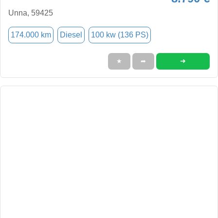
Unna, 59425
174.000 km
Diesel
100 kw (136 PS)
➜
★
➦