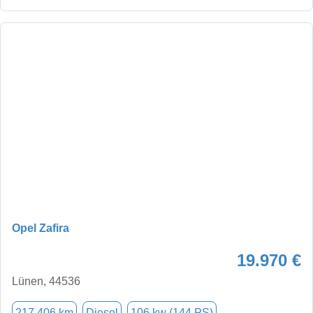
Opel Zafira
19.970 €
Lünen, 44536
217.406 km
Diesel
106 kw (144 PS)