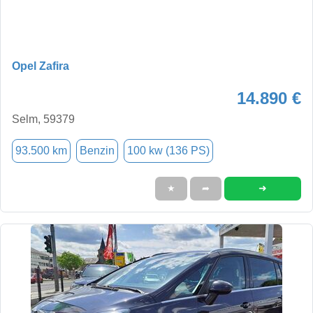
Opel Zafira
14.890 €
Selm, 59379
93.500 km
Benzin
100 kw (136 PS)
➜
★
➦