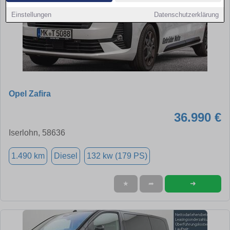
Einstellungen
Datenschutzerklärung
Opel Zafira
36.990 €
Iserlohn, 58636
1.490 km
Diesel
132 kw (179 PS)
➜
★
➦