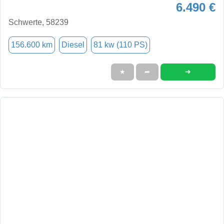
6.490 €
Schwerte, 58239
156.600 km
Diesel
81 kw (110 PS)
➜
★
➦