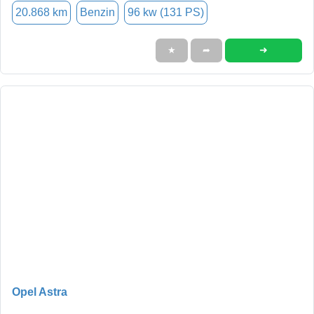
20.868 km
Benzin
96 kw (131 PS)
➜
★
➦
Opel Astra