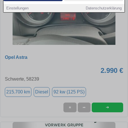
Einstellungen
Datenschutzerklärung
Opel Astra
2.990 €
Schwerte, 58239
215.700 km
Diesel
92 kw (125 PS)
➜
★
➦