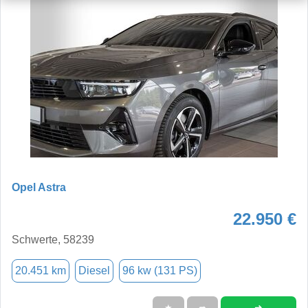
Opel Astra
22.950 €
Schwerte, 58239
20.451 km
Diesel
96 kw (131 PS)
➜
★
➦