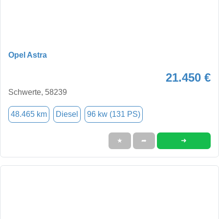
Opel Astra
21.450 €
Schwerte, 58239
48.465 km
Diesel
96 kw (131 PS)
➜
★
➦