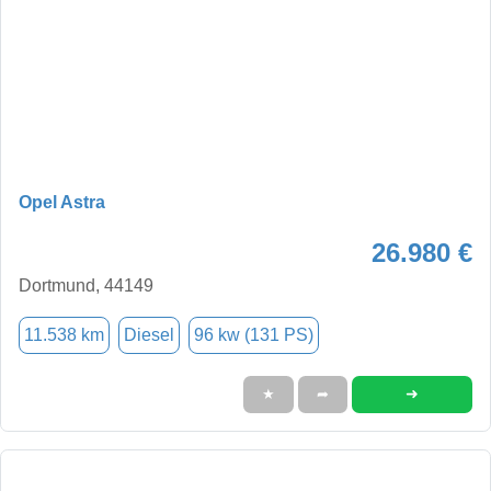
Opel Astra
26.980 €
Dortmund, 44149
11.538 km
Diesel
96 kw (131 PS)
➜
★
➦