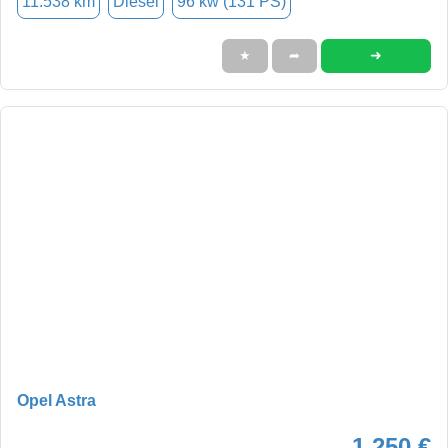
11.538 km
Diesel
96 kw (131 PS)
➜
★
➦
Opel Astra
1.250 €