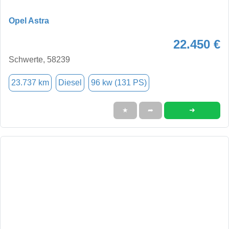
Opel Astra
22.450 €
Schwerte, 58239
23.737 km
Diesel
96 kw (131 PS)
➜
★
➦