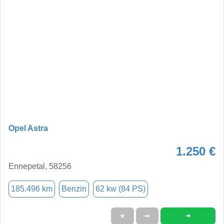
Opel Astra
1.250 €
Ennepetal, 58256
185.496 km
Benzin
62 kw (84 PS)
➜
★
➦