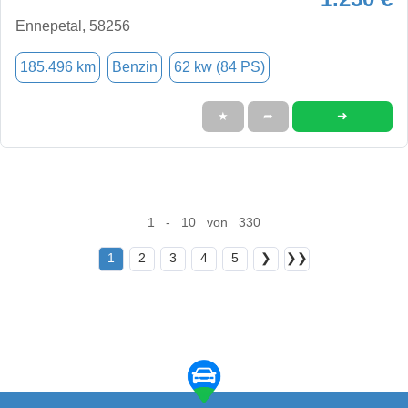
Ennepetal, 58256
185.496 km
Benzin
62 kw (84 PS)
➜
★
➦
1 - 10 von 330
1
2
3
4
5
❯
❯❯