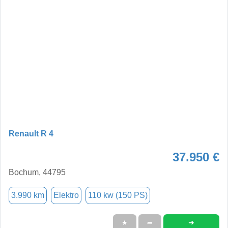
Renault R 4
37.950 €
Bochum, 44795
3.990 km
Elektro
110 kw (150 PS)
➜
★
➦