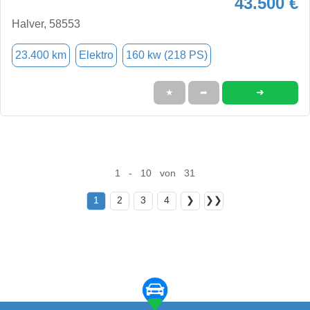
43.500 €
Halver, 58553
23.400 km
Elektro
160 kw (218 PS)
➜
★
➦
1 - 10 von 31
1
2
3
4
❯
❯❯