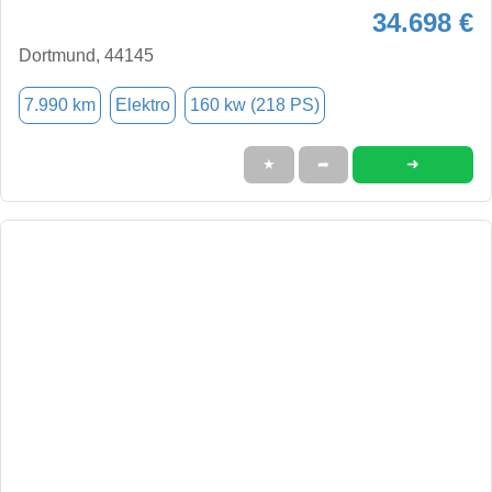
34.698 €
Dortmund, 44145
7.990 km
Elektro
160 kw (218 PS)
➜
★
➦