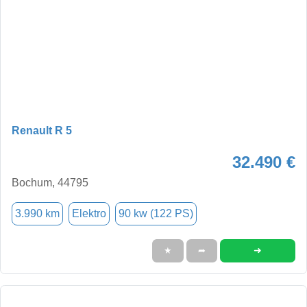
Renault R 5
32.490 €
Bochum, 44795
3.990 km
Elektro
90 kw (122 PS)
➜
★
➦