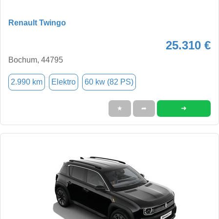
Renault Twingo
25.310 €
Bochum, 44795
2.990 km
Elektro
60 kw (82 PS)
➜
★
➦