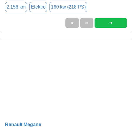
2.156 km
Elektro
160 kw (218 PS)
➜
★
➦
Renault Megane