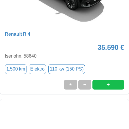
Renault R 4
35.590 €
Iserlohn, 58640
1.500 km
Elektro
110 kw (150 PS)
➜
★
➦