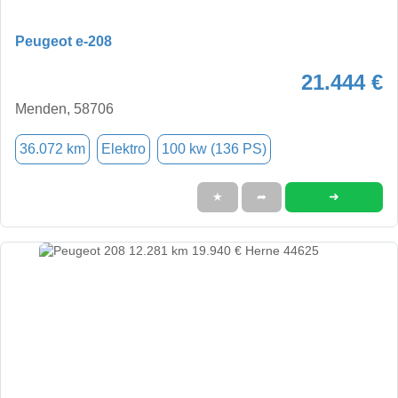
Peugeot e-208
21.444 €
Menden, 58706
36.072 km
Elektro
100 kw (136 PS)
➜
★
➦