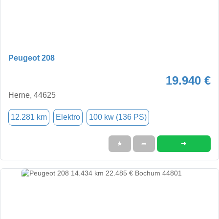
Peugeot 208
19.940 €
Herne, 44625
12.281 km
Elektro
100 kw (136 PS)
➜
★
➦