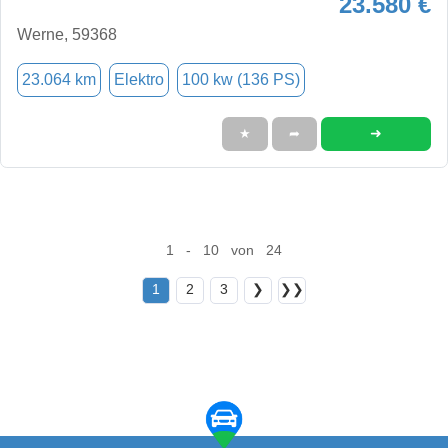
23.580 €
Werne, 59368
23.064 km
Elektro
100 kw (136 PS)
➜
★
➦
1 - 10 von 24
1
2
3
❯
❯❯