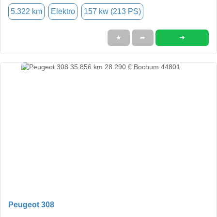
5.322 km
Elektro
157 kw (213 PS)
➜
★
➦
Peugeot 308