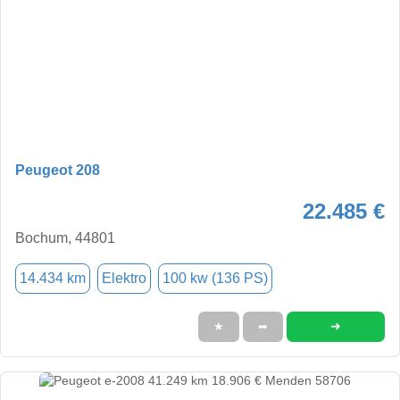
Peugeot 208
22.485 €
Bochum, 44801
14.434 km
Elektro
100 kw (136 PS)
➜
★
➦