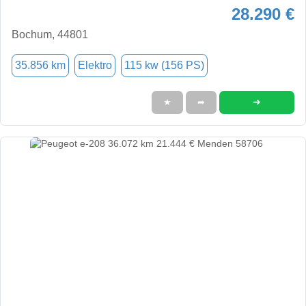
28.290 €
Bochum, 44801
35.856 km
Elektro
115 kw (156 PS)
➜
★
➦