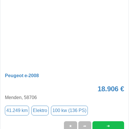
Peugeot e-2008
18.906 €
Menden, 58706
41.249 km
Elektro
100 kw (136 PS)
➜
★
➦