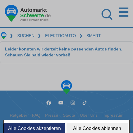
☰
Automarkt
Schwerte
.de
Autos einfach finden
❯
SUCHEN
❯
ELEKTROAUTO
❯
SMART
Leider konnten wir derzeit keine passenden Autos finden.
Schauen Sie bald wieder vorbei!
Ratgeber
FAQ
Presse
Städte
Über Uns
Impressum
Datenschutz
Cookies
Alle Cookies akzeptieren
Alle Cookies ablehnen