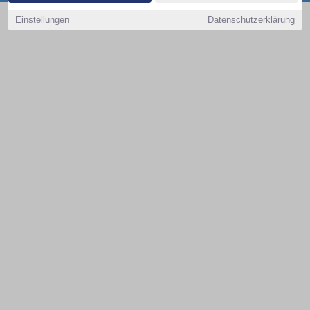
Copyright © 2000 - 2026 | 1A Infosysteme GmbH | Content by: 1a-sites-autos
Einstellungen
Datenschutzerklärung
08.08.2026