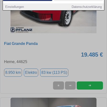
Einstellungen
Datenschutzerklärung
Fiat Grande Panda
19.485 €
Herne, 44625
8.950 km
Elektro
83 kw (113 PS)
➜
★
➦