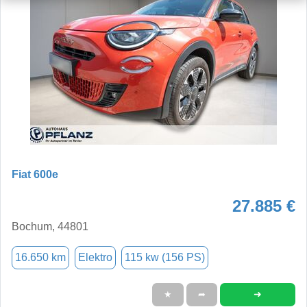
Fiat 600e
27.885 €
Bochum, 44801
16.650 km
Elektro
115 kw (156 PS)
➜
★
➦