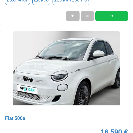
➜
★
➦
Fiat 500e
16.590 €