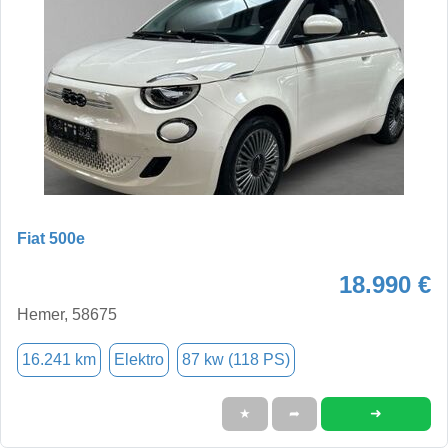
Fiat 500e
18.990 €
Hemer, 58675
16.241 km
Elektro
87 kw (118 PS)
➜
★
➦