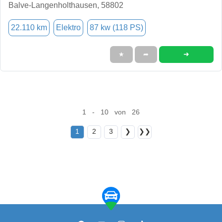
Balve-Langenholthausen, 58802
22.110 km
Elektro
87 kw (118 PS)
➜
★
➦
1 - 10 von 26
1
2
3
❯
❯❯