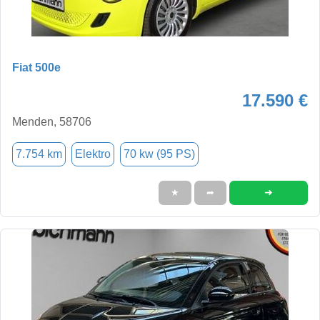
Fiat 500e
17.590 €
Menden, 58706
7.754 km
Elektro
70 kw (95 PS)
➜
★
➦