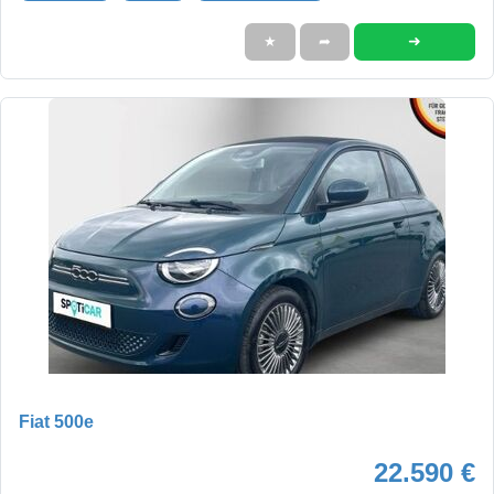
➜
★
➦
Fiat 500e
22.590 €