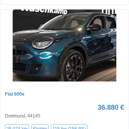
Fiat 600e
36.880 €
Dortmund, 44145
25.074 km
Elektro
115 kw (156 PS)