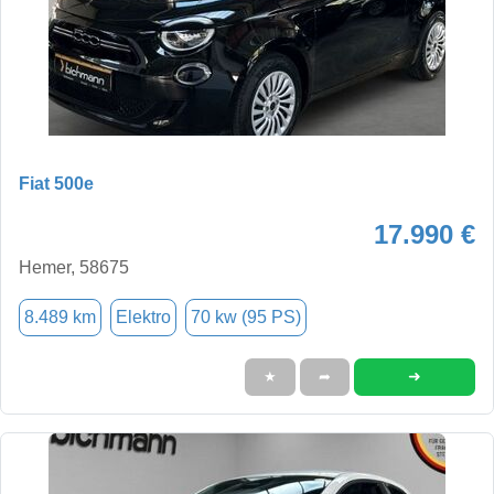
Fiat 500e
17.990 €
Hemer, 58675
8.489 km
Elektro
70 kw (95 PS)
➜
★
➦