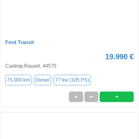
Ford Transit
19.990 €
Castrop-Rauxel, 44575
75.000 km
Diesel
77 kw (105 PS)
➜
★
➦