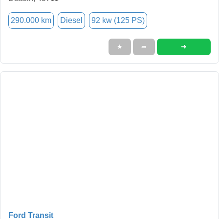
290.000 km
Diesel
92 kw (125 PS)
➜
★
➦
Ford Transit