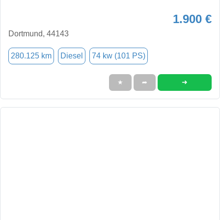
1.900 €
Dortmund, 44143
280.125 km
Diesel
74 kw (101 PS)
➜
★
➦