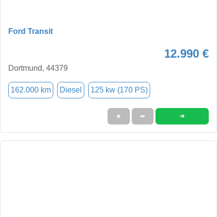
Ford Transit
12.990 €
Dortmund, 44379
162.000 km
Diesel
125 kw (170 PS)
➜
★
➦