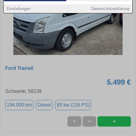
Einstellungen
Datenschutzerklärung
Ford Transit
5.499 €
Schwerte, 58239
194.000 km
Diesel
85 kw (116 PS)
➜
★
➦