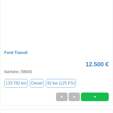
Ford Transit
12.500 €
Iserlohn, 58640
133.782 km
Diesel
92 kw (125 PS)
➜
★
➦