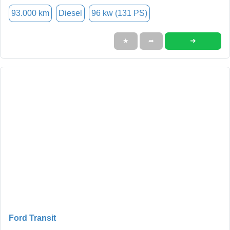
93.000 km
Diesel
96 kw (131 PS)
➜
★
➦
Ford Transit