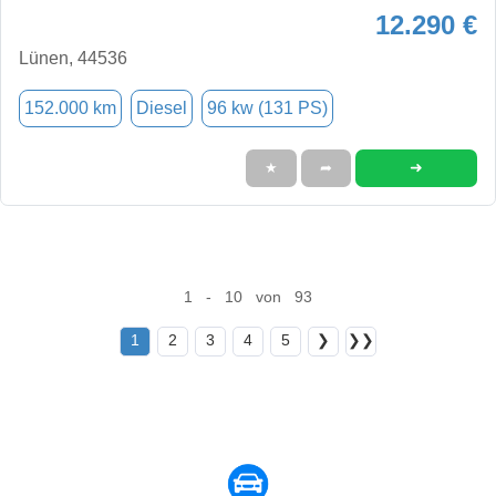
12.290 €
Lünen, 44536
152.000 km
Diesel
96 kw (131 PS)
➜
★
➦
1 - 10 von 93
1
2
3
4
5
❯
❯❯