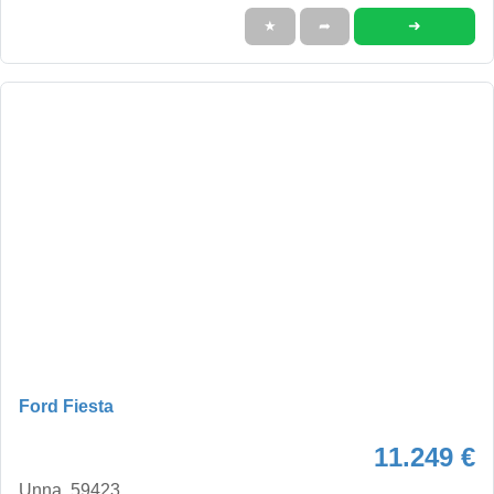
➜
★
➦
Ford Fiesta
11.249 €
Unna, 59423