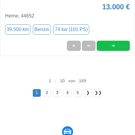
13.000 €
Herne, 44652
39.500 km
Benzin
74 kw (101 PS)
➜
★
➦
1 - 10 von 169
1
2
3
4
5
❯
❯❯