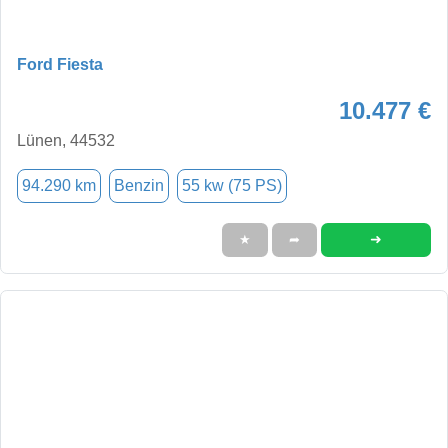
Ford Fiesta
10.477 €
Lünen, 44532
94.290 km
Benzin
55 kw (75 PS)
➜
★
➦