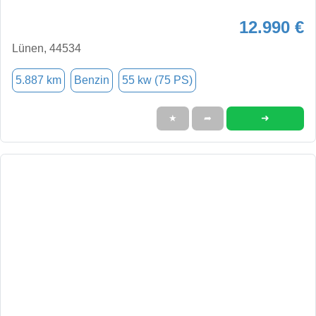
12.990 €
Lünen, 44534
5.887 km
Benzin
55 kw (75 PS)
➜
★
➦