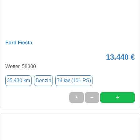
Ford Fiesta
13.440 €
Wetter, 58300
35.430 km
Benzin
74 kw (101 PS)
➜
★
➦