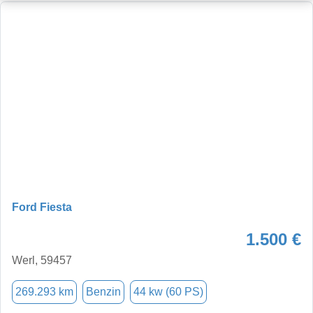
Ford Fiesta
1.500 €
Werl, 59457
269.293 km
Benzin
44 kw (60 PS)