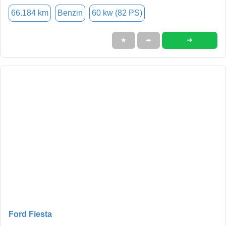
66.184 km
Benzin
60 kw (82 PS)
➜
★
➦
Ford Fiesta