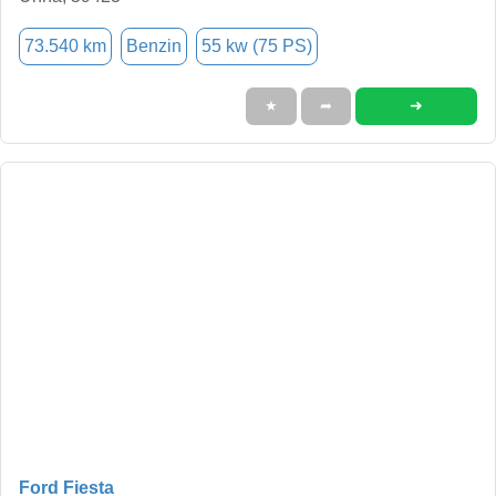
73.540 km
Benzin
55 kw (75 PS)
➜
★
➦
Ford Fiesta