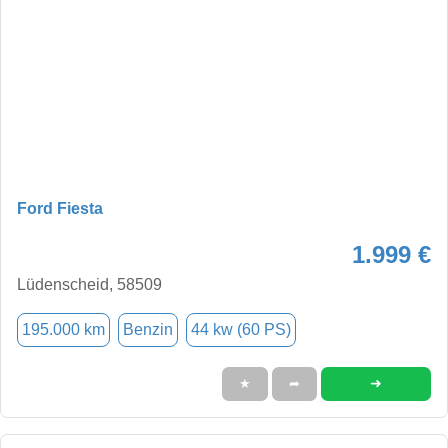
Ford Fiesta
1.999 €
Lüdenscheid, 58509
195.000 km
Benzin
44 kw (60 PS)
➜
★
➦