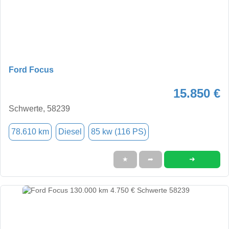
Ford Focus
15.850 €
Schwerte, 58239
78.610 km
Diesel
85 kw (116 PS)
➜
★
➦