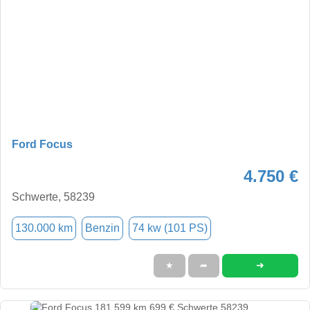
Ford Focus
4.750 €
Schwerte, 58239
130.000 km
Benzin
74 kw (101 PS)
➜
★
➦