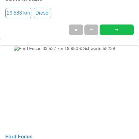
29.588 km
Diesel
➜
★
➦
Ford Focus