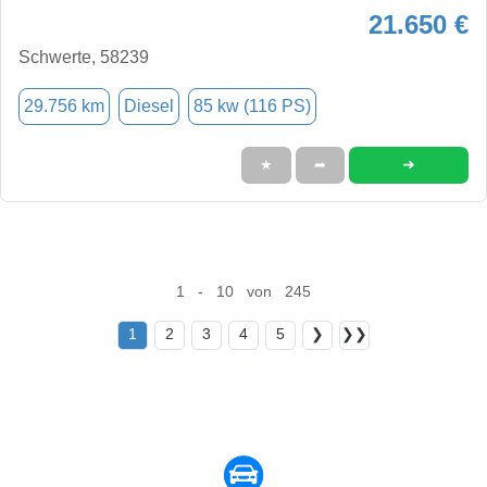
21.650 €
Schwerte, 58239
29.756 km
Diesel
85 kw (116 PS)
➜
★
➦
1 - 10 von 245
1
2
3
4
5
❯
❯❯