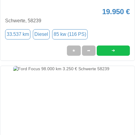
19.950 €
Schwerte, 58239
33.537 km
Diesel
85 kw (116 PS)
➜
★
➦