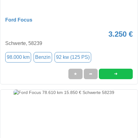
Ford Focus
3.250 €
Schwerte, 58239
98.000 km
Benzin
92 kw (125 PS)
➜
★
➦