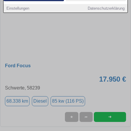
Einstellungen
Datenschutzerklärung
Ford Focus
17.950 €
Schwerte, 58239
68.338 km
Diesel
85 kw (116 PS)
➜
★
➦