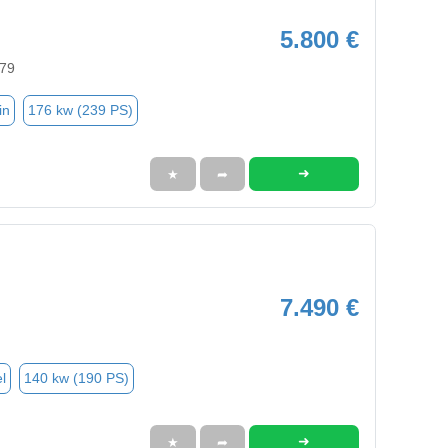
5.800 €
579
in
176 kw (239 PS)
➜
★
➦
7.490 €
l
140 kw (190 PS)
➜
★
➦