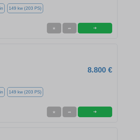
in
149 kw (203 PS)
➜
★
➦
8.800 €
in
149 kw (203 PS)
➜
★
➦