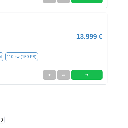
13.999 €
l
110 kw (150 PS)
➜
★
➦
❯❯