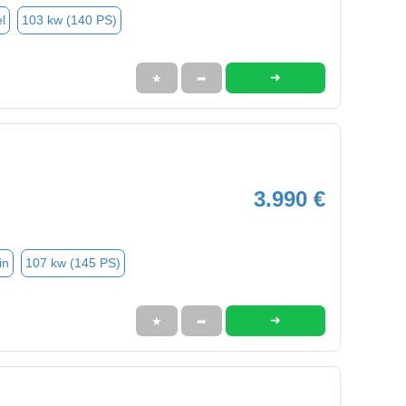
l
103 kw (140 PS)
➜
★
➦
3.990 €
in
107 kw (145 PS)
➜
★
➦