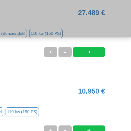
27.489 €
 (Benzin/Elekt
110 kw (150 PS)
➜
★
➦
10.950 €
l
110 kw (150 PS)
➜
★
➦