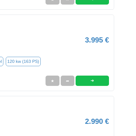
3.995 €
l
120 kw (163 PS)
➜
★
➦
2.990 €