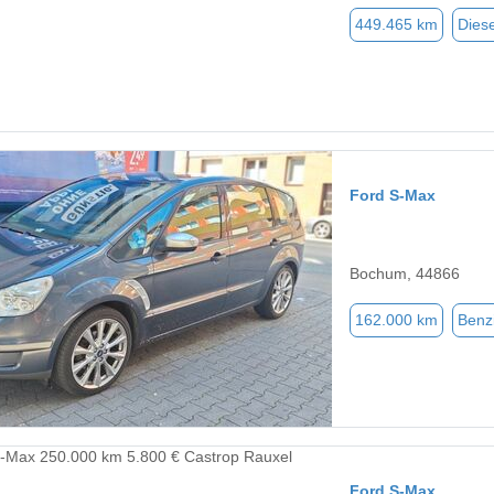
449.465 km
Diese
Ford S-Max
Bochum, 44866
162.000 km
Benz
Ford S-Max