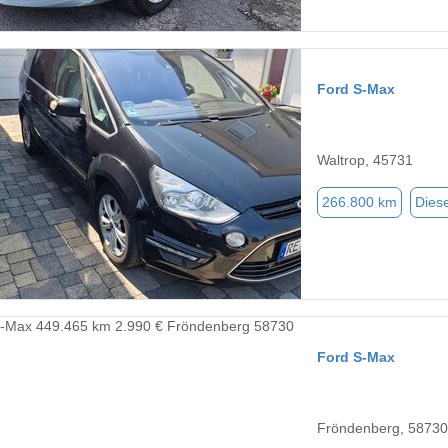
Ford S-Max
Waltrop, 45731
266.800 km
Diese
Ford S-Max
Fröndenberg, 58730