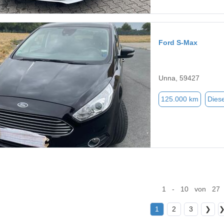
Ford S-Max
Unna, 59427
125.000 km
Diese
1 - 10 von 27
1
2
3
❯