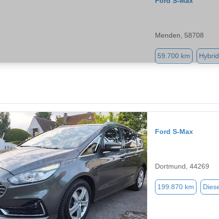
Ford S-Max
Menden, 58708
59.700 km
Hybrid
Ford S-Max
Dortmund, 44269
199.870 km
Diese