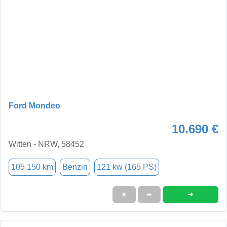
Ford Mondeo
10.690 €
Witten - NRW, 58452
105.150 km
Benzin
121 kw (165 PS)
➜
★
➦