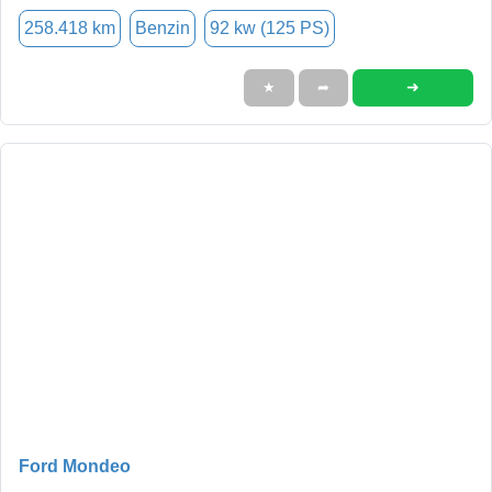
258.418 km
Benzin
92 kw (125 PS)
➜
★
➦
Ford Mondeo