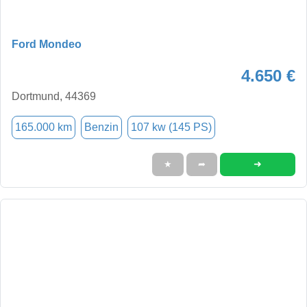
Ford Mondeo
4.650 €
Dortmund, 44369
165.000 km
Benzin
107 kw (145 PS)
➜
★
➦