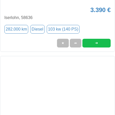
3.390 €
Iserlohn, 58636
282.000 km
Diesel
103 kw (140 PS)
➜
★
➦