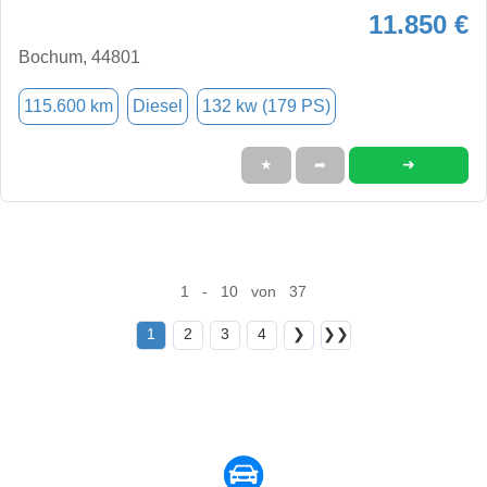
11.850 €
Bochum, 44801
115.600 km
Diesel
132 kw (179 PS)
➜
★
➦
1 - 10 von 37
1
2
3
4
❯
❯❯