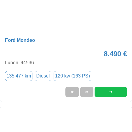
Ford Mondeo
8.490 €
Lünen, 44536
135.477 km
Diesel
120 kw (163 PS)
➜
★
➦