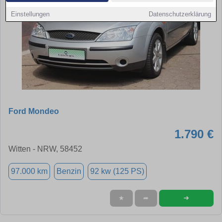
Einstellungen
Datenschutzerklärung
Ford Mondeo
1.790 €
Witten - NRW, 58452
97.000 km
Benzin
92 kw (125 PS)
➜
★
➦