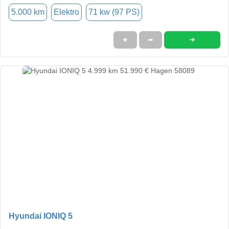
5.000 km
Elektro
71 kw (97 PS)
➜
★
➦
Hyundai IONIQ 5