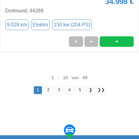
34.998 €
Dortmund, 44289
9.026 km
Elektro
150 kw (204 PS)
➜
★
➦
1 - 10 von 49
1
2
3
4
5
❯
❯❯