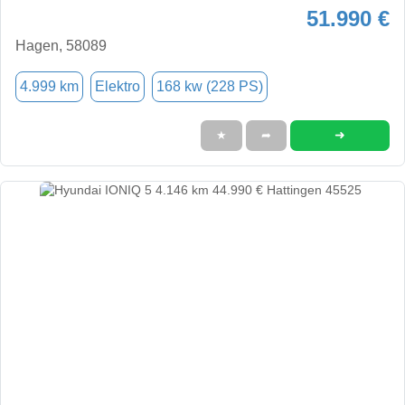
51.990 €
Hagen, 58089
4.999 km
Elektro
168 kw (228 PS)
➜
★
➦