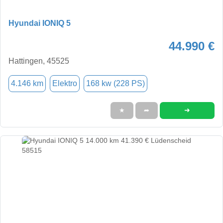
Hyundai IONIQ 5
44.990 €
Hattingen, 45525
4.146 km
Elektro
168 kw (228 PS)
➜
★
➦