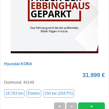
Hyundai KONA
31.999 €
Dortmund, 44149
18.783 km
Elektro
150 kw (204 PS)
➜
★
➦