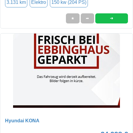
3.131 km
Elektro
150 kw (204 PS)
➜
★
➦
Hyundai KONA