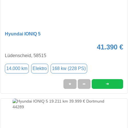
Hyundai IONIQ 5
41.390 €
Lüdenscheid, 58515
14.000 km
Elektro
168 kw (228 PS)
➜
★
➦