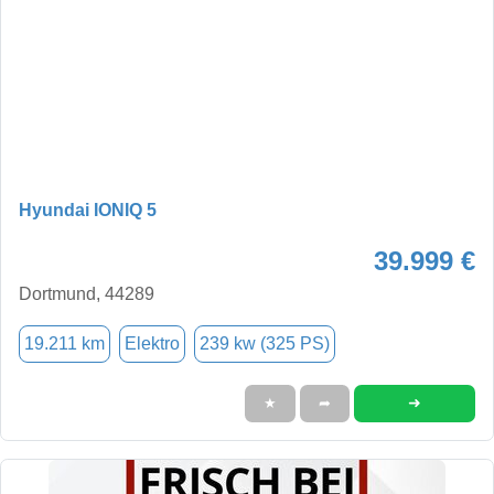
Hyundai IONIQ 5
39.999 €
Dortmund, 44289
19.211 km
Elektro
239 kw (325 PS)
➜
★
➦