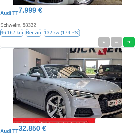
7.999 €
Audi TT
Schwelm, 58332
96.167 km
Benzin
132 kw (179 PS)
➜
★
➦
32.850 €
Audi TT