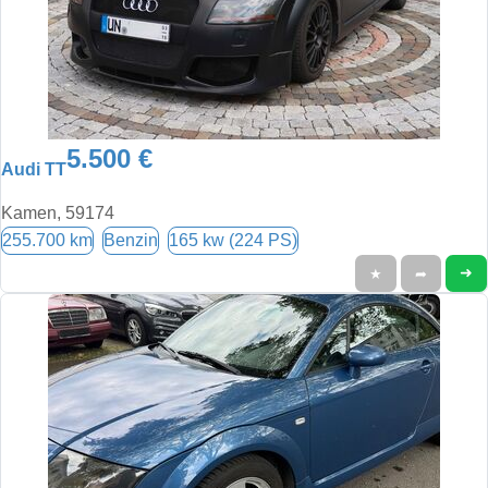
5.500 €
Audi TT
Kamen, 59174
255.700 km
Benzin
165 kw (224 PS)
➜
★
➦