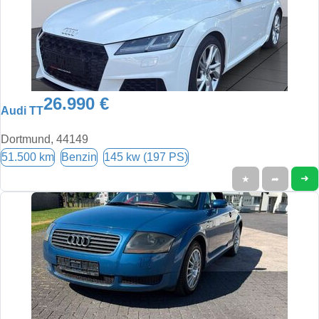
26.990 €
Audi TT
Dortmund, 44149
51.500 km
Benzin
145 kw (197 PS)
➜
★
➦