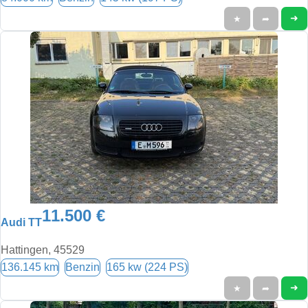
➜
★
➦
11.500 €
Audi TT
Hattingen, 45529
136.145 km
Benzin
165 kw (224 PS)
➜
★
➦