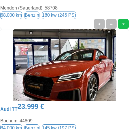
Menden (Sauerland), 58708
68.000 km
Benzin
180 kw (245 PS)
➜
★
➦
23.999 €
Audi TT
Bochum, 44809
84.000 km
Benzin
145 kw (197 PS)