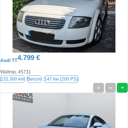
4.799 €
Audi TT
Waltrop, 45731
132.300 km
Benzin
147 kw (200 PS)
➜
★
➦