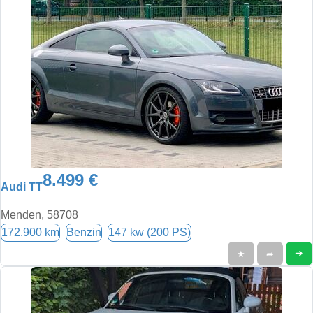
8.499 €
Audi TT
Menden, 58708
172.900 km
Benzin
147 kw (200 PS)
➜
★
➦