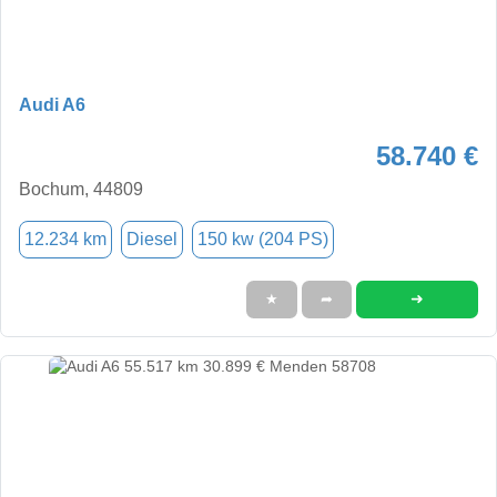
Audi A6
58.740 €
Bochum, 44809
12.234 km
Diesel
150 kw (204 PS)
➜
★
➦