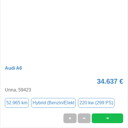
Audi A6
34.637 €
Unna, 59423
52.965 km
Hybrid (Benzin/Elekt
220 kw (299 PS)
➜
★
➦