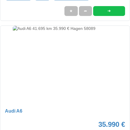
➜
★
➦
Audi A6
35.990 €