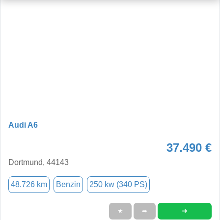
Audi A6
37.490 €
Dortmund, 44143
48.726 km
Benzin
250 kw (340 PS)
➜
★
➦