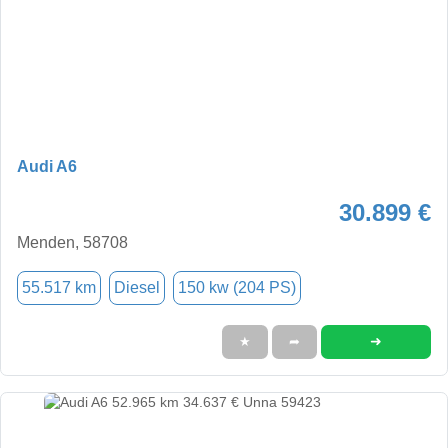
Audi A6
30.899 €
Menden, 58708
55.517 km
Diesel
150 kw (204 PS)
➜
★
➦