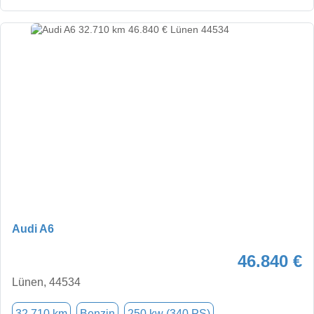
Audi A6
46.840 €
Lünen, 44534
32.710 km
Benzin
250 kw (340 PS)