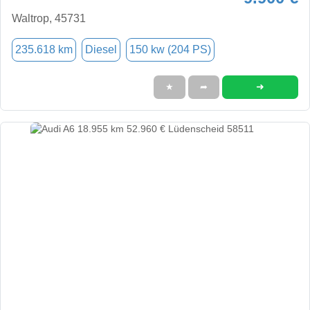
Waltrop, 45731
235.618 km
Diesel
150 kw (204 PS)
➜
★
➦