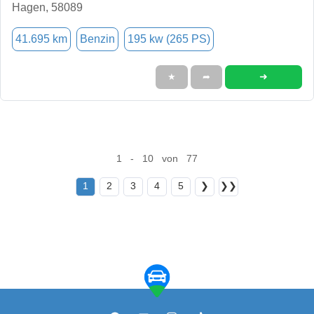
Hagen, 58089
41.695 km
Benzin
195 kw (265 PS)
➜
★
➦
1 - 10 von 77
1
2
3
4
5
❯
❯❯