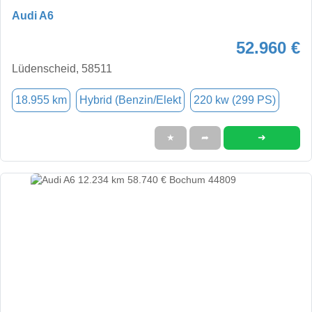
Audi A6
52.960 €
Lüdenscheid, 58511
18.955 km
Hybrid (Benzin/Elekt
220 kw (299 PS)
➜
★
➦