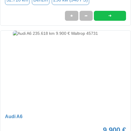
➜
★
➦
Audi A6
9.900 €