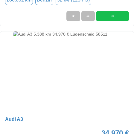
➜
★
➦
Audi A3
34.970 €