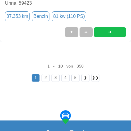
Unna, 59423
37.353 km
Benzin
81 kw (110 PS)
➜
★
➦
1 - 10 von 350
1
2
3
4
5
❯
❯❯