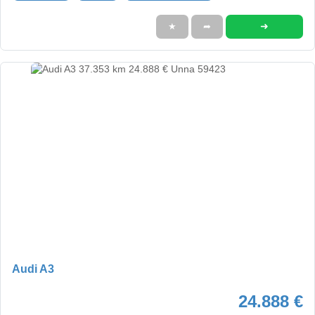
➜
★
➦
Audi A3
24.888 €