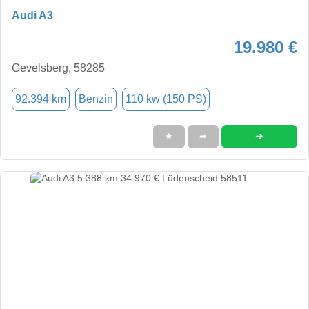
Audi A3
19.980 €
Gevelsberg, 58285
92.394 km
Benzin
110 kw (150 PS)
➜
★
➦