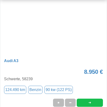
Audi A3
8.950 €
Schwerte, 58239
124.490 km
Benzin
90 kw (122 PS)
➜
★
➦