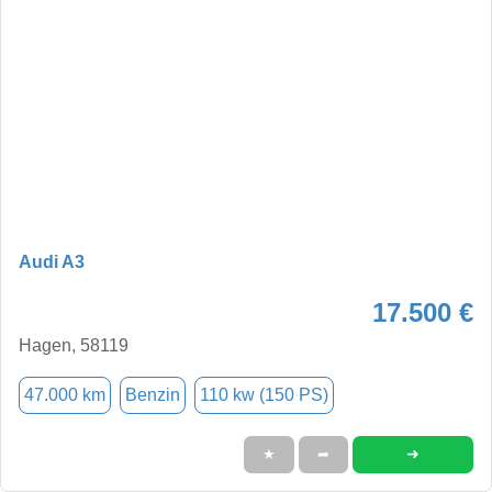
Audi A3
17.500 €
Hagen, 58119
47.000 km
Benzin
110 kw (150 PS)
➜
★
➦