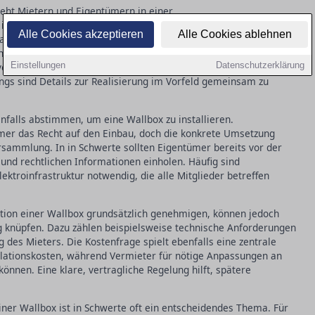
steht Mietern und Eigentümern in einer
 Schwerte gesetzlich zu. Durch die Novelle des
Alle Cookies akzeptieren
Alle Cookies ablehnen
s Mietrecht wurden entscheidende Voraussetzungen
ng zur Elektromobilität zu erleichtern. Mieter müssen jedoch
Einstellungen
Datenschutzerklärung
or es zu einer Installation kommt. Diese Zustimmung darf in
ings sind Details zur Realisierung im Vorfeld gemeinsam zu
falls abstimmen, um eine Wallbox zu installieren.
mer das Recht auf den Einbau, doch die konkrete Umsetzung
rsammlung. In in Schwerte sollten Eigentümer bereits vor der
und rechtlichen Informationen einholen. Häufig sind
ktroinfrastruktur notwendig, die alle Mitglieder betreffen
ation einer Wallbox grundsätzlich genehmigen, können jedoch
knüpfen. Dazu zählen beispielsweise technische Anforderungen
 des Mieters. Die Kostenfrage spielt ebenfalls eine zentrale
tallationskosten, während Vermieter für nötige Anpassungen an
können. Eine klare, vertragliche Regelung hilft, spätere
einer Wallbox ist in Schwerte oft ein entscheidendes Thema. Für