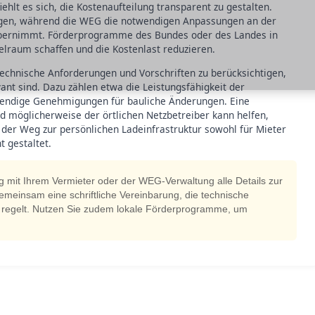
hlt es sich, die Kostenaufteilung transparent zu gestalten.
ragen, während die WEG die notwendigen Anpassungen an der
 übernimmt. Förderprogramme des Bundes oder des Landes in
ielraum schaffen und die Kostenlast reduzieren.
 technische Anforderungen und Vorschriften zu berücksichtigen,
vant sind. Dazu zählen etwa die Leistungsfähigkeit der
twendige Genehmigungen für bauliche Änderungen. Eine
d möglicherweise der örtlichen Netzbetreiber kann helfen,
der Weg zur persönlichen Ladeinfrastruktur sowohl für Mieter
t gestaltet.
ig mit Ihrem Vermieter oder der WEG-Verwaltung alle Details zur
 gemeinsam eine schriftliche Vereinbarung, die technische
 regelt. Nutzen Sie zudem lokale Förderprogramme, um