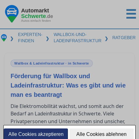
Automarkt
☰
Schwerte
.de
Autos einfach finden
EXPERTEN-
WALLBOX-UND-
RATGEBER
❯
❯
❯
FINDEN
LADEINFRASTRUKTUR
Wallbox & Ladeinfrastruktur · in Schwerte
Förderung für Wallbox und
Ladeinfrastruktur: Was es gibt und wie
man es beantragt
Die Elektromobilität wächst, und somit auch der
Bedarf an
in Schwerte. Viele
Ladeinfrastruktur
Privatpersonen und Unternehmen sind unsicher,
welche Förderprogramme für Wallboxen und
Alle Cookies akzeptieren
Alle Cookies ablehnen
Ladeinfrastruktur existieren und wie diese zu