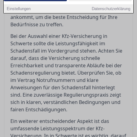
Einblicke, wie Sie die Bedingungen richtig deuten
Einstellungen
und worauf es bei Kundenbewertungen wirklich
Datenschutzerklärung
ankommt, um die beste Entscheidung für Ihre
Bedürfnisse zu treffen.
Bei der Auswahl einer Kfz-Versicherung in
Schwerte sollte die Leistungsfähigkeit im
Schadensfall im Vordergrund stehen. Achten Sie
darauf, dass die Versicherung schnelle
Erreichbarkeit und transparente Abläufe bei der
Schadensregulierung bietet. Überprüfen Sie, ob
im Vertrag Notrufnummern und klare
Anweisungen für den Schadensfall hinterlegt
sind. Eine zuverlässige Regulierungspraxis zeigt
sich in klaren, verständlichen Bedingungen und
fairen Entschädigungen.
Ein weiterer entscheidender Aspekt ist das
umfassende Leistungsspektrum der Kfz-
Versicherung. In in Schwerte ist es wichtig, darauf