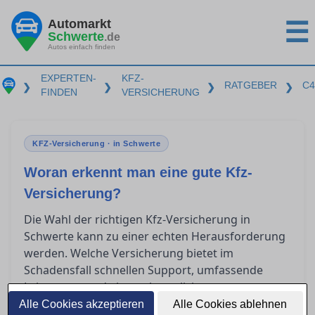
Automarkt
☰
Schwerte
.de
Autos einfach finden
EXPERTEN-
KFZ-
RATGEBER
C4
❯
❯
❯
❯
FINDEN
VERSICHERUNG
KFZ-Versicherung · in Schwerte
Woran erkennt man eine gute Kfz-
Versicherung?
Die Wahl der richtigen Kfz-Versicherung in
Schwerte kann zu einer echten Herausforderung
werden. Welche Versicherung bietet im
Schadensfall schnellen Support, umfassende
Leistungen und eine unkomplizierte
Schadensregulierung? Dieser Ratgeber gibt Ihnen
Alle Cookies akzeptieren
Alle Cookies ablehnen