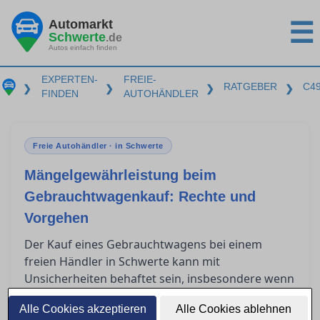
Automarkt
☰
Schwerte
.de
Autos einfach finden
EXPERTEN-
FREIE-
RATGEBER
C4
❯
❯
❯
❯
FINDEN
AUTOHÄNDLER
Freie Autohändler · in Schwerte
Mängelgewährleistung beim
Gebrauchtwagenkauf: Rechte und
Vorgehen
Der Kauf eines Gebrauchtwagens bei einem
freien Händler in Schwerte kann mit
Unsicherheiten behaftet sein, insbesondere wenn
nach dem Kauf Mängel auftreten. Gewerbliche
Alle Cookies akzeptieren
Alle Cookies ablehnen
Verkäufer sind jedoch gesetzlich zur