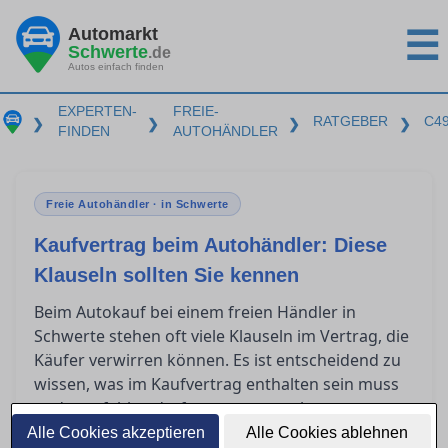
Automarkt
☰
Schwerte
.de
Autos einfach finden
EXPERTEN-
FREIE-
RATGEBER
C4
❯
❯
❯
❯
FINDEN
AUTOHÄNDLER
Freie Autohändler · in Schwerte
Kaufvertrag beim Autohändler: Diese
Klauseln sollten Sie kennen
Beim Autokauf bei einem freien Händler in
Schwerte stehen oft viele Klauseln im Vertrag, die
Käufer verwirren können. Es ist entscheidend zu
wissen, was im Kaufvertrag enthalten sein muss
und was fehlen darf, um unangenehme
Überraschungen zu vermeiden. Dieser Artikel gibt
Alle Cookies akzeptieren
Alle Cookies ablehnen