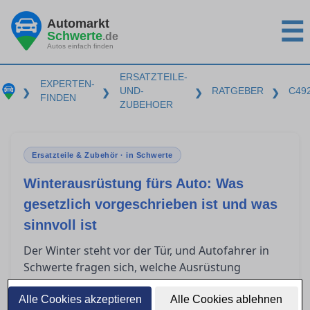
Automarkt
☰
Schwerte
.de
Autos einfach finden
ERSATZTEILE-
EXPERTEN-
UND-
RATGEBER
C49
❯
❯
❯
❯
FINDEN
ZUBEHOER
Ersatzteile & Zubehör · in Schwerte
Winterausrüstung fürs Auto: Was
gesetzlich vorgeschrieben ist und was
sinnvoll ist
Der Winter steht vor der Tür, und Autofahrer in
Schwerte fragen sich, welche Ausrüstung
entscheidend ist, um sicher durch die kalte
Jahreszeit zu kommen. Die situative
Alle Cookies akzeptieren
Alle Cookies ablehnen