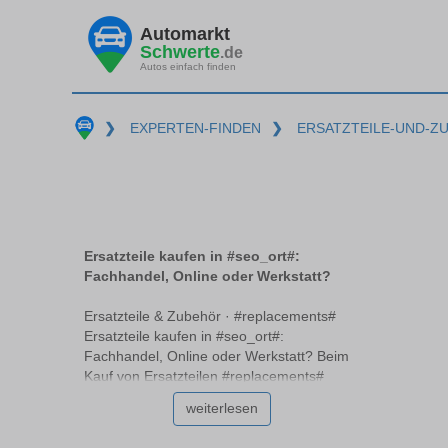
Automarkt
Schwerte
.de
Autos einfach finden
❯
EXPERTEN-FINDEN
❯
ERSATZTEILE-UND-Z
Ersatzteile kaufen in #seo_ort#:
Fachhandel, Online oder Werkstatt?
Ersatzteile & Zubehör · #replacements#
Ersatzteile kaufen in #seo_ort#:
Fachhandel, Online oder Werkstatt? Beim
Kauf von Ersatzteilen #replacements#
stehen Autofahrer vor der Wahl zwischen
weiterlesen
Fachhandel, Online-Shops und
Werkstätten. Jede dieser Bezugsquellen