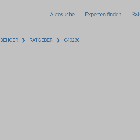
Rat
Autosuche
Experten finden
UBEHOER
❯
RATGEBER
❯
C49236