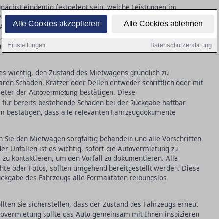
nächst eindeutig festgelegt sein, welche Leistungen im
 Versicherungspakete, die gefahrenen Kilometer und die
Alle Cookies akzeptieren
Alle Cookies ablehnen
chten Sie darauf, dass im Vertrag alle wesentlichen
nd, um späteren Missverständnissen vorzubeugen. Besondere
rungsbedingungen widmen, insbesondere dem Selbstbehalt im
Einstellungen
Datenschutzerklärung
es wichtig, den Zustand des Mietwagens gründlich zu
aren Schäden, Kratzer oder Dellen entweder schriftlich oder mit
reter der
bestätigen. Diese
Autovermietung
für bereits bestehende Schäden bei der Rückgabe haftbar
m bestätigen, dass alle relevanten Fahrzeugdokumente
 Sie den Mietwagen sorgfältig behandeln und alle Vorschriften
r Unfällen ist es wichtig, sofort die Autovermietung zu
 zu kontaktieren, um den Vorfall zu dokumentieren. Alle
chte oder Fotos, sollten umgehend bereitgestellt werden. Diese
ückgabe des Fahrzeugs alle Formalitäten reibungslos
llten Sie sicherstellen, dass der Zustand des Fahrzeugs erneut
utovermietung sollte das Auto gemeinsam mit Ihnen inspizieren