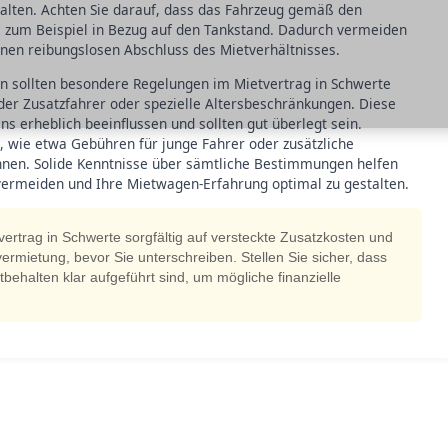
thalten. Achten Sie darauf, dass das Fahrzeug gemäß den
 zum Beispiel in Bezug auf den Tankstand. Dadurch vermeiden
inen reibungslosen Abschluss des Mietverhältnisses.
n sollten besondere Regelungen im Mietvertrag in Schwerte
der Zusatzfahrer oder spezielle Altersbeschränkungen. Diese
 erheblich beeinflussen und sollten gut überlegt sein.
e, wie etwa Gebühren für junge Fahrer oder zusätzliche
önnen. Solide Kenntnisse über sämtliche Bestimmungen helfen
rmeiden und Ihre Mietwagen-Erfahrung optimal zu gestalten.
rtrag in Schwerte sorgfältig auf versteckte Zusatzkosten und
vermietung, bevor Sie unterschreiben. Stellen Sie sicher, dass
tbehalten klar aufgeführt sind, um mögliche finanzielle