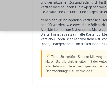
und den aktuellen Zustand schriftlich fes
Vertragsbedingungen zurückgegeben wird,
Sie zusätzliche Gebühren und sorgen für e
Neben den grundlegenden Vertragsklausel
geprüft werden, wie etwa die Möglichkeit 
Aspekte können die Nutzung des Mietwagens
Weiterhin ist es ratsam, alle Kostenpunkt
Versicherungen, klar nachvollziehen zu k
Ihnen, unangenehme Überraschungen zu ve
Tipp: Überprüfen Sie den Mietwagenve
klären Sie alle Unklarheiten mit der Auto
alle Details zu Versicherungen und Selbs
Überraschungen zu vermeiden.