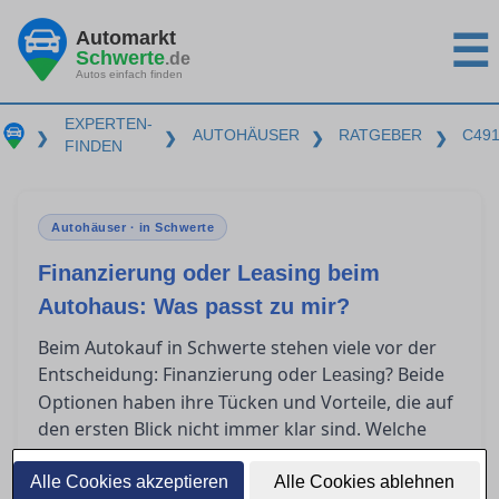
Automarkt
☰
Schwerte
.de
Autos einfach finden
EXPERTEN-
AUTOHÄUSER
RATGEBER
C49
❯
❯
❯
❯
FINDEN
Autohäuser · in Schwerte
Finanzierung oder Leasing beim
Autohaus: Was passt zu mir?
Beim Autokauf in Schwerte stehen viele vor der
Entscheidung: Finanzierung oder
? Beide
Leasing
Optionen haben ihre Tücken und Vorteile, die auf
den ersten Blick nicht immer klar sind. Welche
Kosten wirklich auf Sie zukommen und welche
Lösung als Privatkunde am meisten Sinn macht,
Alle Cookies akzeptieren
Alle Cookies ablehnen