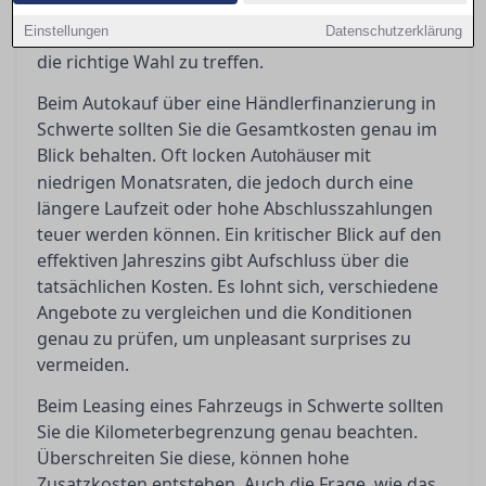
erfahren Sie hier. Bevor Sie unterschreiben,
Einstellungen
Datenschutzerklärung
sollten Sie genau wissen, worauf es ankommt, um
die richtige Wahl zu treffen.
Beim Autokauf über eine Händlerfinanzierung in
Schwerte sollten Sie die Gesamtkosten genau im
Blick behalten. Oft locken
mit
Autohäuser
niedrigen Monatsraten, die jedoch durch eine
längere Laufzeit oder hohe Abschlusszahlungen
teuer werden können. Ein kritischer Blick auf den
effektiven Jahreszins gibt Aufschluss über die
tatsächlichen Kosten. Es lohnt sich, verschiedene
Angebote zu vergleichen und die Konditionen
genau zu prüfen, um unpleasant surprises zu
vermeiden.
Beim Leasing eines Fahrzeugs in Schwerte sollten
Sie die Kilometerbegrenzung genau beachten.
Überschreiten Sie diese, können hohe
Zusatzkosten entstehen. Auch die Frage, wie das