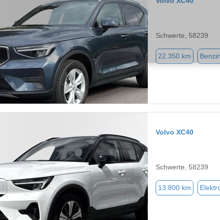
Volvo XC40
Schwerte, 58239
22.350 km
Benzi
Volvo XC40
Schwerte, 58239
13.800 km
Elektr