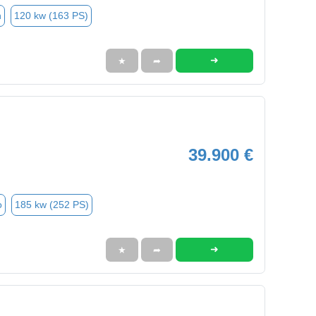
n
120 kw (163 PS)
➜
★
➦
39.900 €
o
185 kw (252 PS)
➜
★
➦