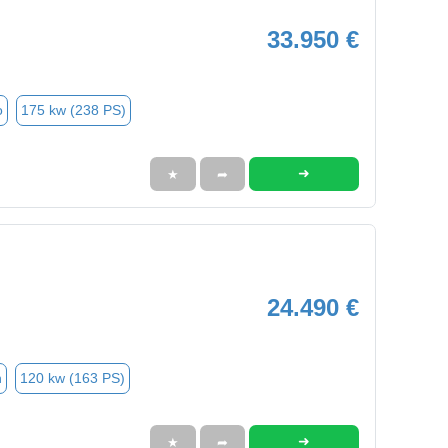
33.950 €
o
175 kw (238 PS)
➜
★
➦
24.490 €
n
120 kw (163 PS)
➜
★
➦