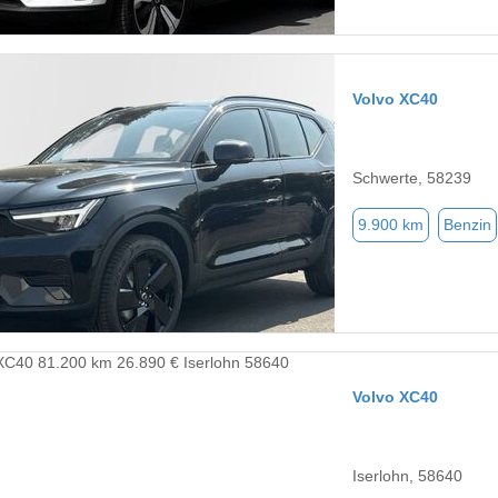
Volvo XC40
Schwerte, 58239
9.900 km
Benzin
Volvo XC40
Iserlohn, 58640