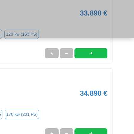
33.890 €
n
120 kw (163 PS)
➜
★
➦
34.890 €
o
170 kw (231 PS)
➜
★
➦