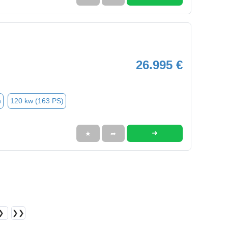
26.995 €
n
120 kw (163 PS)
➜
★
➦
❯
❯❯