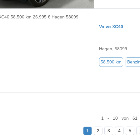
Volvo XC40
Hagen, 58099
58.500 km
Benzi
1 - 10 von 61
1
2
3
4
5