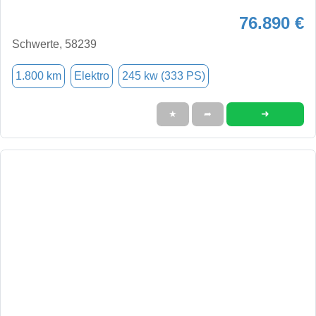
76.890 €
Schwerte, 58239
1.800 km
Elektro
245 kw (333 PS)
➜
★
➦