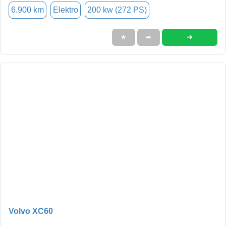
6.900 km
Elektro
200 kw (272 PS)
➜
★
➦
Volvo XC60