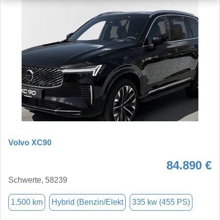
Volvo XC90
84.890 €
Schwerte, 58239
1.500 km
Hybrid (Benzin/Elekt
335 kw (455 PS)