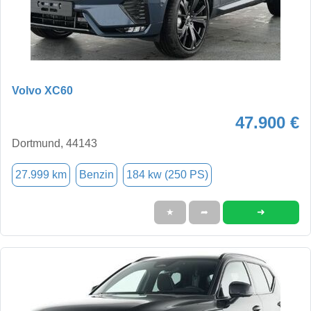
Volvo XC60
47.900 €
Dortmund, 44143
27.999 km
Benzin
184 kw (250 PS)
➜
★
➦