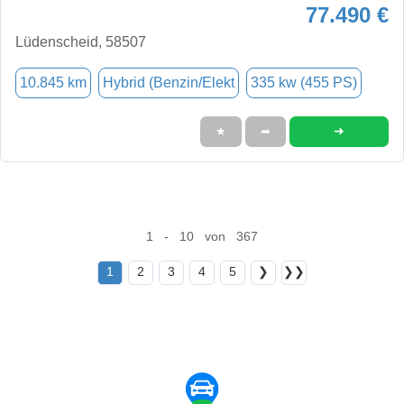
77.490 €
Lüdenscheid, 58507
10.845 km
Hybrid (Benzin/Elekt
335 kw (455 PS)
➜
★
➦
1 - 10 von 367
1
2
3
4
5
❯
❯❯