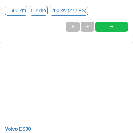
1.500 km
Elektro
200 kw (272 PS)
➜
★
➦
Volvo ES90