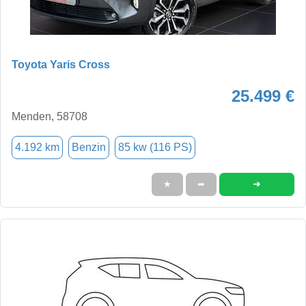
Toyota Yaris Cross
25.499 €
Menden, 58708
4.192 km
Benzin
85 kw (116 PS)
➜
★
➦