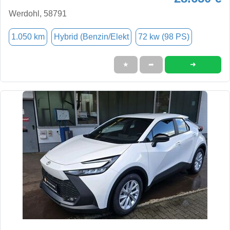
Werdohl, 58791
1.050 km
Hybrid (Benzin/Elekt
72 kw (98 PS)
➜
★
➦