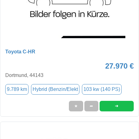
Toyota C-HR
27.970 €
Dortmund, 44143
9.789 km
Hybrid (Benzin/Elekt
103 kw (140 PS)
➜
★
➦