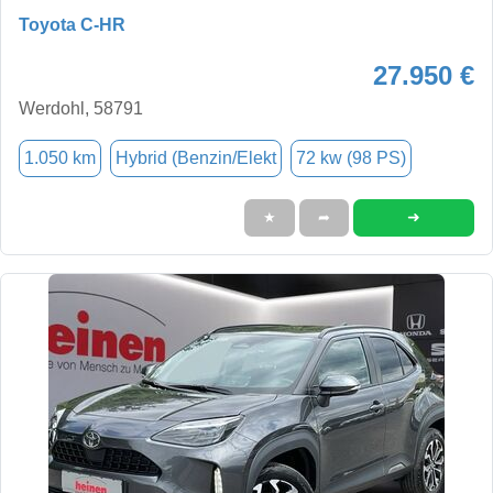
Toyota C-HR
27.950 €
Werdohl, 58791
1.050 km
Hybrid (Benzin/Elekt
72 kw (98 PS)
➜
★
➦