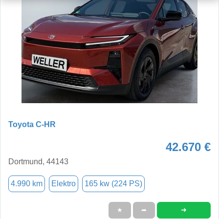
Toyota C-HR
42.670 €
Dortmund, 44143
4.990 km
Elektro
165 kw (224 PS)
➜
★
➦