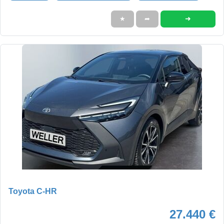
➜
★
➦
Toyota C-HR
27.440 €