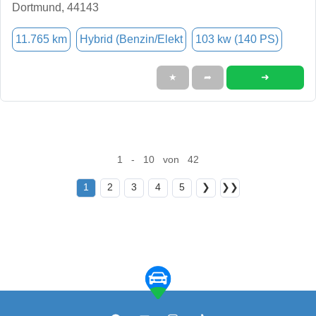
Dortmund, 44143
11.765 km
Hybrid (Benzin/Elekt
103 kw (140 PS)
➜
★
➦
1 - 10 von 42
1
2
3
4
5
❯
❯❯