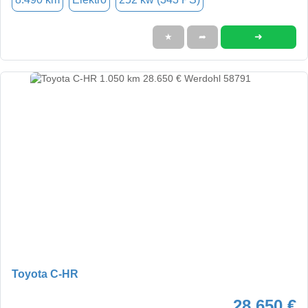
➜
★
➦
Toyota C-HR
28.650 €