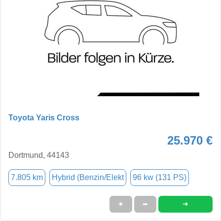
Toyota Yaris Cross
25.970 €
Dortmund, 44143
7.805 km
Hybrid (Benzin/Elekt
96 kw (131 PS)
➜
★
➦