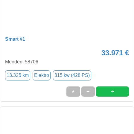
Smart #1
33.971 €
Menden, 58706
13.325 km
Elektro
315 kw (428 PS)
➜
★
➦