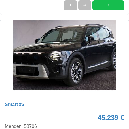
➜
★
➦
Smart #5
45.239 €
Menden, 58706