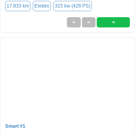
17.833 km
Elektro
315 kw (428 PS)
➜
★
➦
Smart #1