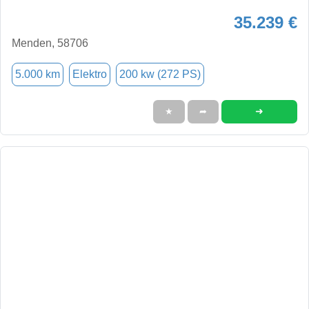
35.239 €
Menden, 58706
5.000 km
Elektro
200 kw (272 PS)
➜
★
➦