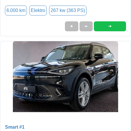
6.000 km
Elektro
267 kw (363 PS)
➜
★
➦
Smart #1