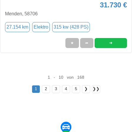
31.730 €
Menden, 58706
27.154 km
Elektro
315 kw (428 PS)
➜
★
➦
1 - 10 von 168
1
2
3
4
5
❯
❯❯