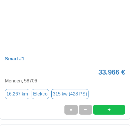
Smart #1
33.966 €
Menden, 58706
16.267 km
Elektro
315 kw (428 PS)
➜
★
➦