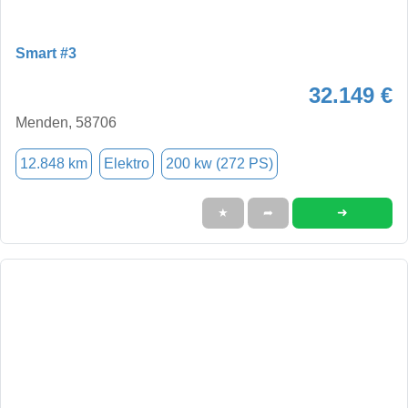
Smart #3
32.149 €
Menden, 58706
12.848 km
Elektro
200 kw (272 PS)
➜
★
➦