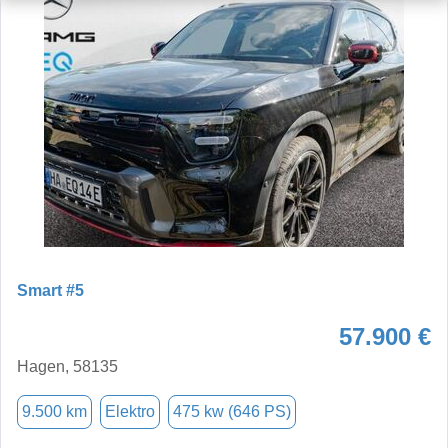
Smart #5
57.900 €
Hagen, 58135
9.500 km
Elektro
475 kw (646 PS)