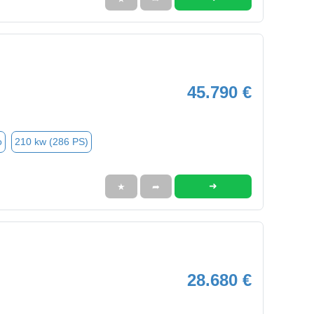
45.790 €
o
210 kw (286 PS)
➜
★
➦
28.680 €