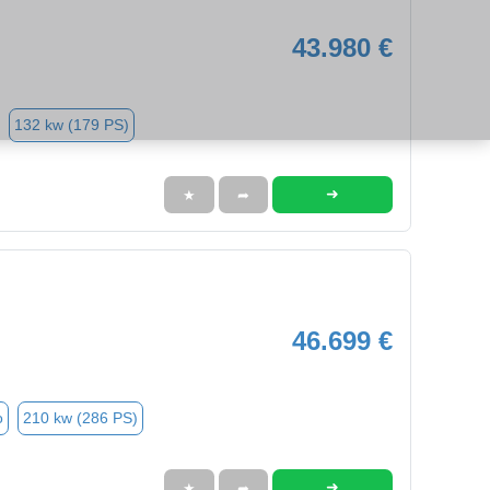
43.980 €
132 kw (179 PS)
➜
★
➦
46.699 €
o
210 kw (286 PS)
➜
★
➦