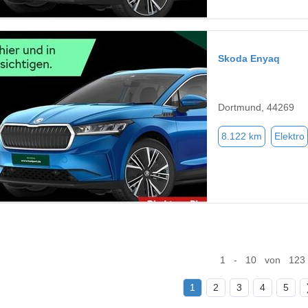
Skoda Enyaq
Dortmund, 44269
8.122 km
Elektro
1 - 10 von 123
1
2
3
4
5