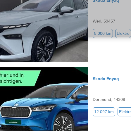
Skoda Enyaq
Werl, 59457
5.000 km
Elektro
Skoda Enyaq
Dortmund, 44309
12.097 km
Elektr