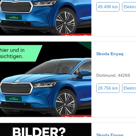
49.498 km
Elektr
Skoda Enyaq
Dortmund, 44269
28.756 km
Elektr
Skoda Enyaq