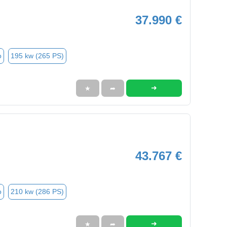
37.990 €
o
195 kw (265 PS)
➜
★
➦
43.767 €
o
210 kw (286 PS)
➜
★
➦