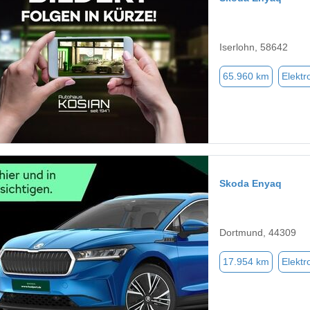
Iserlohn, 58642
65.960 km
Elektr
Skoda Enyaq
Dortmund, 44309
17.954 km
Elektr