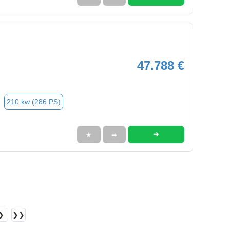
47.788 €
210 kw (286 PS)
➜
★
➦
❯
❯❯