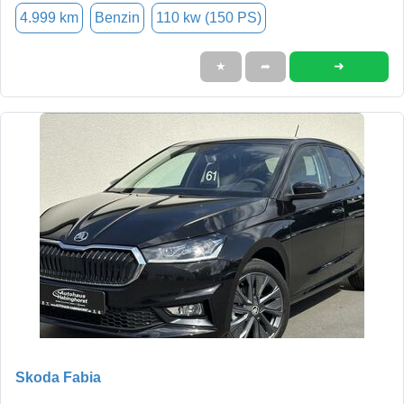
4.999 km
Benzin
110 kw (150 PS)
➜
★
➦
Skoda Fabia