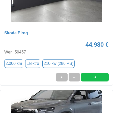
Skoda Elroq
44.980 €
Werl, 59457
2.000 km
Elektro
210 kw (286 PS)
➜
★
➦