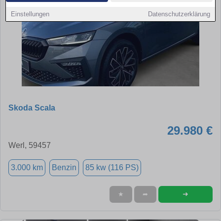
Einstellungen
Datenschutzerklärung
Skoda Scala
29.980 €
Werl, 59457
3.000 km
Benzin
85 kw (116 PS)
➜
★
➦