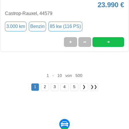
23.990 €
Castrop-Rauxel, 44579
3.000 km
Benzin
85 kw (116 PS)
➜
★
➦
1 - 10 von 500
1
2
3
4
5
❯
❯❯