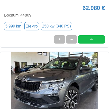
62.980 €
Bochum, 44809
5.999 km
Elektro
250 kw (340 PS)
➜
★
➦