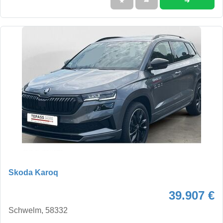
➜
★
➦
Skoda Karoq
39.907 €
Schwelm, 58332