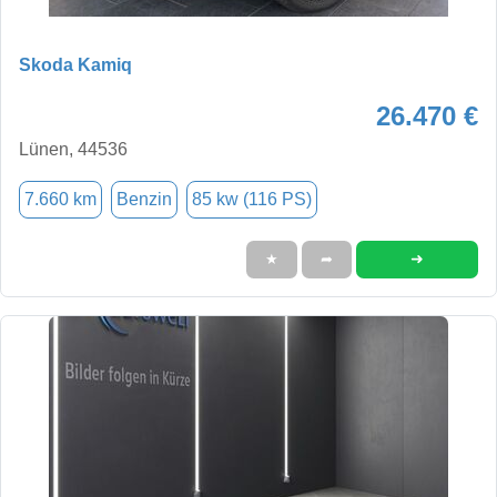
Skoda Kamiq
26.470 €
Lünen, 44536
7.660 km
Benzin
85 kw (116 PS)
➜
★
➦