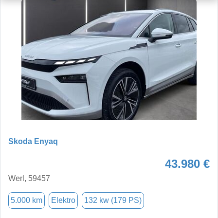
Skoda Enyaq
43.980 €
Werl, 59457
5.000 km
Elektro
132 kw (179 PS)