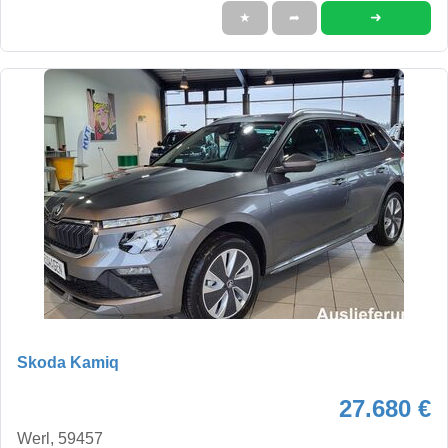
➜
★
➦
Skoda Kamiq
27.680 €
Werl, 59457