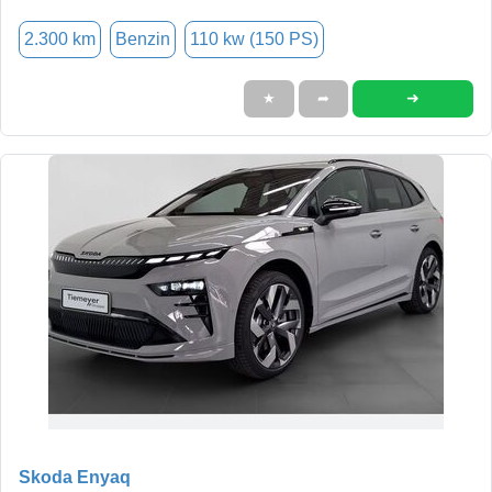
2.300 km
Benzin
110 kw (150 PS)
➜
★
➦
Skoda Enyaq