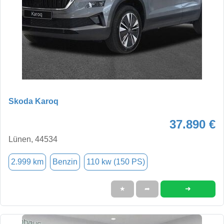
Skoda Karoq
37.890 €
Lünen, 44534
2.999 km
Benzin
110 kw (150 PS)
➜
★
➦