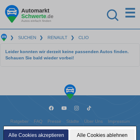
☰
Automarkt
Schwerte
.de
Autos einfach finden
❯
SUCHEN
❯
RENAULT
❯
CLIO
Leider konnten wir derzeit keine passenden Autos finden.
Schauen Sie bald wieder vorbei!
Ratgeber
FAQ
Presse
Städte
Über Uns
Impressum
Datenschutz
Cookies
Alle Cookies akzeptieren
Alle Cookies ablehnen