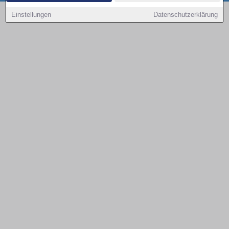
Copyright © 2000 - 2026 | 1A Infosysteme GmbH | Content by: 1a-sites-autos
Einstellungen
Datenschutzerklärung
08.08.2026